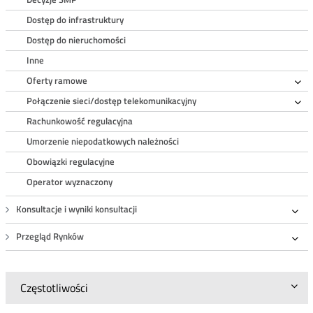
Dostęp do infrastruktury
Dostęp do nieruchomości
Inne
Oferty ramowe
Ro
Połączenie sieci/dostęp telekomunikacyjny
Ro
Rachunkowość regulacyjna
Umorzenie niepodatkowych należności
Obowiązki regulacyjne
Operator wyznaczony
Konsultacje i wyniki konsultacji
Roz
Przegląd Rynków
Roz
Częstotliwości