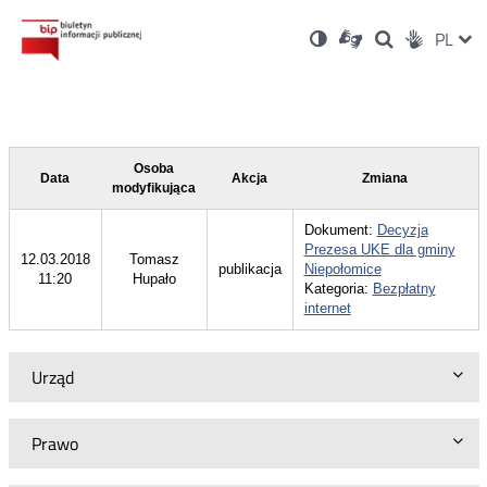
Ustawienia
Otwórz
Otwórz
Wersja
ZMI
PL
Dla
Wyszukiwark
Otwórz
zukaj
Social
w
w
niesłyszących
kontrastowa
w
JĘZ
PRZ
nowym
nowym
nowym
Media
oknie
oknie
oknie
JĘZ
Osoba
Data
Akcja
Zmiana
modyfikująca
Dokument:
Decyzja
Prezesa UKE dla gminy
12.03.2018
Tomasz
publikacja
Niepołomice
11:20
Hupało
Kategoria:
Bezpłatny
internet
Urząd
Prawo