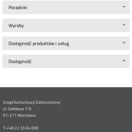
Poradniki
Wyroby
Dostępność produktów i usług
Dostępność
Dane
Urząd Komunikacji Elektronicznej
ul. Giełdowa 7/9
kontaktowe
01-211 Warszawa
T: +48 22 33 04 000