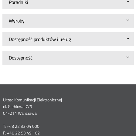
Poradniki
Wyroby
Dostępność produktów i usług
Dostępność
Dane
Urząd Komunikacji Elektronicznej
ul. Giełdowa 7/9
kontaktowe
01-211 Warszawa
T: +48 22 33 04 000
F: +48 22 53 49 162