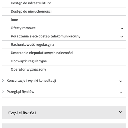
Dostęp do infrastruktury
Dostęp do nieruchomości
Inne
Oferty ramowe
Ro
Połączenie sieci/dostęp telekomunikacyjny
Ro
Rachunkowość regulacyjna
Umorzenie niepodatkowych należności
Obowiązki regulacyjne
Operator wyznaczony
Konsultacje i wyniki konsultacji
Roz
Przegląd Rynków
Roz
Częstotliwości