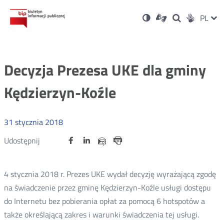
Ustawienia
Otwórz
Otwórz
Wersja
ZMI
PL
Dla
Wyszukiwark
Otwórz
zukaj
Social
w
w
niesłyszących
kontrastowa
w
JĘZ
PRZ
nowym
nowym
nowym
Media
oknie
oknie
oknie
JĘZ
Decyzja Prezesa UKE dla gminy
Kędzierzyn-Koźle
31
stycznia
2018
Udostępnij
Udostępnij
Udostępnij
Otwórz
Otwórz
Otwórz
Udostępnij
Udostępnij
na
na
na
w
w
w
przez
portalu
portalu
portalu
Drukuj
nowym
nowym
nowym
e-
oknie
oknie
oknie
Twitter
Facebook
Linkedin
mail
4 stycznia 2018 r. Prezes UKE wydał decyzję wyrażającą zgodę
na świadczenie przez gminę Kędzierzyn-Koźle usługi dostępu
do Internetu bez pobierania opłat za pomocą 6 hotspotów a
także określającą zakres i warunki świadczenia tej usługi.