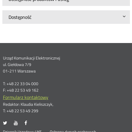
Dostępność
Dane
Urząd Komunikacji Elektronicznej
ul. Giełdowa 7/9
kontaktowe
01-211 Warszawa
T: +48 22 33 04 000
F: +48 22 53 49 162
Formularz kontaktowy
Redaktor: Klaudia Kieliszczyk,
T: +48 22 53 49 299
UKE
UKE
UKE
Otwórz
Otwórz
Otwórz
na
na
na
w
w
w
Dziennik Urzędowy UKE
Ochrona danych osobowych