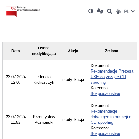
Ustawienia
Otwórz
Otwórz
Wersja
ZMI
PL
Dla
Wyszukiwark
Otwórz
zukaj
Social
w
w
niesłyszących
kontrastowa
w
JĘZ
PRZ
nowym
nowym
nowym
Media
oknie
oknie
oknie
JĘZ
Osoba
Data
Akcja
Zmiana
modyfikująca
Dokument:
Rekomendacje Prezesa
23.07.2024
Klaudia
UKE dotyczące CLI
modyfikacja
12:07
Kieliszczyk
spoofing
Kategoria:
Bezpieczeństwo
Dokument:
Rekomendacje
23.07.2024
Przemysław
dotyczące informacji o
modyfikacja
11:52
Poznański
CLI spoofing
Kategoria:
Bezpieczeństwo