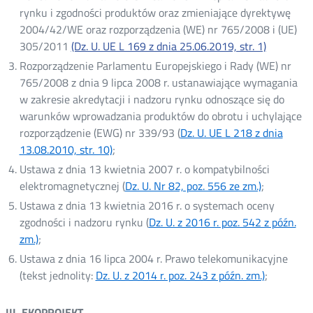
oknie
rynku i zgodności produktów oraz zmieniające dyrektywę
2004/42/WE oraz rozporządzenia (WE) nr 765/2008 i (UE)
305/2011
(Dz. U. UE L 169 z dnia 25.06.2019, str. 1)
Rozporządzenie Parlamentu Europejskiego i Rady (WE) nr
765/2008 z dnia 9 lipca 2008 r. ustanawiające wymagania
w zakresie akredytacji i nadzoru rynku odnoszące się do
warunków wprowadzania produktów do obrotu i uchylające
rozporządzenie (EWG) nr 339/93 (
Dz. U. UE L 218 z dnia
13.08.2010, str. 10)
Otwórz
;
w
Ustawa z dnia 13 kwietnia 2007 r. o kompatybilności
nowym
elektromagnetycznej (
Dz. U. Nr 82, poz. 556 ze zm.)
Otwórz
;
oknie
w
Ustawa z dnia 13 kwietnia 2016 r. o systemach oceny
nowym
zgodności i nadzoru rynku (
Dz. U. z 2016 r. poz. 542 z późn.
oknie
zm.)
Otwórz
;
w
Ustawa z dnia 16 lipca 2004 r. Prawo telekomunikacyjne
nowym
(tekst jednolity:
Dz. U. z 2014 r. poz. 243 z późn. zm.)
Otwórz
;
oknie
w
nowym
III. EKOPROJEKT