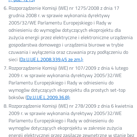
w
Rozporządzenie Komisji (WE) nr 1275/2008 z dnia 17
nowym
grudnia 2008 r. w sprawie wykonania dyrektywy
oknie
2005/32/WE Parlamentu Europejskiego i Rady w
odniesieniu do wymogów dotyczących ekoprojektu dla
zużycia energii przez elektryczne i elektroniczne urządzenia
gospodarstwa domowego i urządzenia biurowe w trybie
czuwania i wyłączenia oraz czuwania przy podłączeniu do
sieci (
Dz.U.UE.L.2008.339.45 ze zm.);
Otwórz
w
Rozporządzenie Komisji (WE) nr 107/2009 z dnia 4 lutego
nowym
2009 r. w sprawie wykonania dyrektywy 2005/32/WE
oknie
Parlamentu Europejskiego i Rady w odniesieniu do
wymogów dotyczących ekoprojektu dla prostych set-top
boksów (
Dz.U.UE.L.2009.36.8);
Otwórz
w
Rozporządzenie Komisji (WE) nr 278/2009 z dnia 6 kwietnia
nowym
2009 r. w sprawie wykonania dyrektywy 2005/32/WE
oknie
Parlamentu Europejskiego i Rady w odniesieniu do
wymogów dotyczących ekoprojektu w zakresie zużycia
energii elektrycznej przez zasilacze zewnętrzne w stanie bez