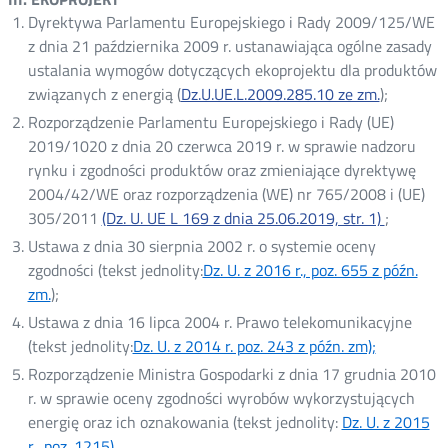
oknie
Dyrektywa Parlamentu Europejskiego i Rady 2009/125/WE
z dnia 21 października 2009 r. ustanawiająca ogólne zasady
ustalania wymogów dotyczących ekoprojektu dla produktów
związanych z energią (
Dz.U.UE.L.2009.285.10 ze zm.
Otwórz
);
w
Rozporządzenie Parlamentu Europejskiego i Rady (UE)
nowym
2019/1020 z dnia 20 czerwca 2019 r. w sprawie nadzoru
oknie
rynku i zgodności produktów oraz zmieniające dyrektywę
2004/42/WE oraz rozporządzenia (WE) nr 765/2008 i (UE)
305/2011
(Dz. U. UE L 169 z dnia 25.06.2019, str. 1)
;
Ustawa z dnia 30 sierpnia 2002 r. o systemie oceny
zgodności (tekst jednolity:
Dz. U. z 2016 r., poz. 655 z późn.
zm.
Otwórz
);
w
Ustawa z dnia 16 lipca 2004 r. Prawo telekomunikacyjne
nowym
(tekst jednolity:
Dz. U. z 2014 r. poz. 243 z późn. zm);
Otwórz
oknie
w
Rozporządzenie Ministra Gospodarki z dnia 17 grudnia 2010
nowym
r. w sprawie oceny zgodności wyrobów wykorzystujących
oknie
energię oraz ich oznakowania (tekst jednolity:
Dz. U. z 2015
r., poz. 1215)
Otwórz