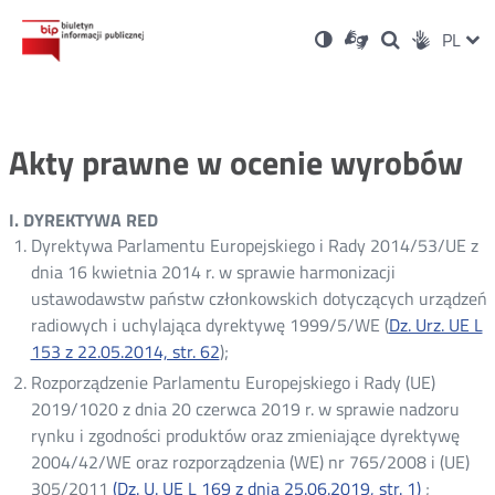
Ustawienia
Otwórz
Otwórz
Wersja
ZMI
PL
Dla
Wyszukiwark
Otwórz
zukaj
Social
w
w
niesłyszących
kontrastowa
w
JĘZ
PRZ
nowym
nowym
nowym
Media
oknie
oknie
oknie
JĘZ
Akty prawne w ocenie wyrobów
I. DYREKTYWA RED
Dyrektywa Parlamentu Europejskiego i Rady 2014/53/UE z
dnia 16 kwietnia 2014 r. w sprawie harmonizacji
ustawodawstw państw członkowskich dotyczących urządzeń
radiowych i uchylająca dyrektywę 1999/5/WE (
Dz. Urz. UE L
153 z 22.05.2014, str. 62
Otwórz
);
w
Rozporządzenie Parlamentu Europejskiego i Rady (UE)
nowym
2019/1020 z dnia 20 czerwca 2019 r. w sprawie nadzoru
oknie
rynku i zgodności produktów oraz zmieniające dyrektywę
2004/42/WE oraz rozporządzenia (WE) nr 765/2008 i (UE)
305/2011
(Dz. U. UE L 169 z dnia 25.06.2019, str. 1)
;