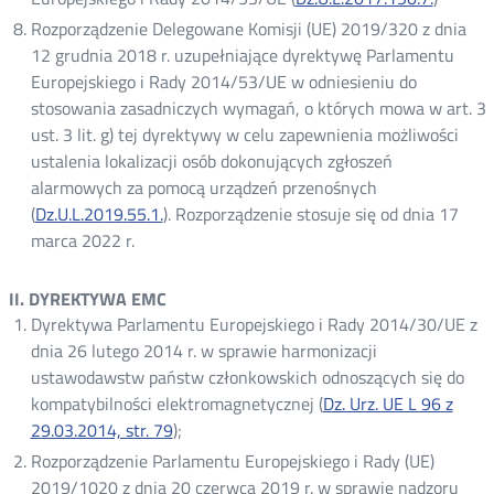
Rozporządzenie Delegowane Komisji (UE) 2019/320 z dnia
12 grudnia 2018 r. uzupełniające dyrektywę Parlamentu
Europejskiego i Rady 2014/53/UE w odniesieniu do
stosowania zasadniczych wymagań, o których mowa w art. 3
ust. 3 lit. g) tej dyrektywy w celu zapewnienia możliwości
ustalenia lokalizacji osób dokonujących zgłoszeń
alarmowych za pomocą urządzeń przenośnych
(
Dz.U.L.2019.55.1.
Otwórz
). Rozporządzenie stosuje się od dnia 17
marca 2022 r.
w
nowym
oknie
II. DYREKTYWA EMC
Dyrektywa Parlamentu Europejskiego i Rady 2014/30/UE z
dnia 26 lutego 2014 r. w sprawie harmonizacji
ustawodawstw państw członkowskich odnoszących się do
kompatybilności elektromagnetycznej (
Dz. Urz. UE L 96 z
29.03.2014, str. 79
Otwórz
);
w
Rozporządzenie Parlamentu Europejskiego i Rady (UE)
nowym
2019/1020 z dnia 20 czerwca 2019 r. w sprawie nadzoru