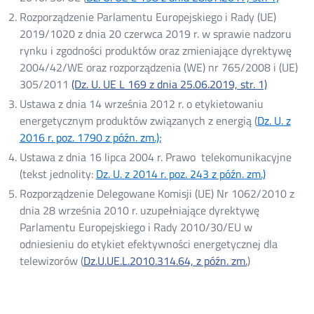
w
Rozporządzenie Parlamentu Europejskiego i Rady (UE)
nowym
2019/1020 z dnia 20 czerwca 2019 r. w sprawie nadzoru
oknie
rynku i zgodności produktów oraz zmieniające dyrektywę
2004/42/WE oraz rozporządzenia (WE) nr 765/2008 i (UE)
305/2011
(Dz. U. UE L 169 z dnia 25.06.2019, str. 1)
Ustawa z dnia 14 września 2012 r. o etykietowaniu
energetycznym produktów związanych z energią (
Dz. U. z
2016 r. poz. 1790 z późn. zm.);
Otwórz
w
Ustawa z dnia 16 lipca 2004 r. Prawo telekomunikacyjne
nowym
(tekst jednolity:
Dz. U. z 2014 r. poz. 243 z późn. zm.)
Otwórz
oknie
w
Rozporządzenie Delegowane Komisji (UE) Nr 1062/2010 z
nowym
dnia 28 września 2010 r. uzupełniające dyrektywę
oknie
Parlamentu Europejskiego i Rady 2010/30/EU w
odniesieniu do etykiet efektywności energetycznej dla
telewizorów (
Dz.U.UE.L.2010.314.64, z późn. zm.
Otwórz
)
w
nowym
oknie