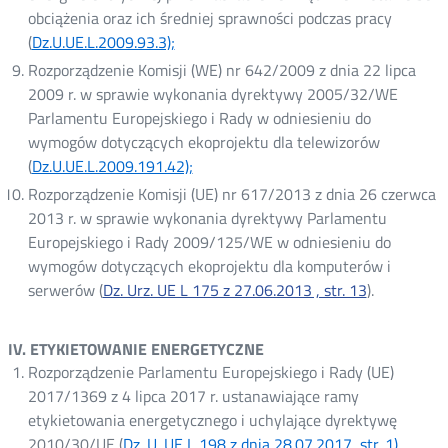
obciążenia oraz ich średniej sprawności podczas pracy
(
Dz.U.UE.L.2009.93.3);
Otwórz
w
Rozporządzenie Komisji (WE) nr 642/2009 z dnia 22 lipca
nowym
2009 r. w sprawie wykonania dyrektywy 2005/32/WE
oknie
Parlamentu Europejskiego i Rady w odniesieniu do
wymogów dotyczących ekoprojektu dla telewizorów
(
Dz.U.UE.L.2009.191.42);
Otwórz
w
Rozporządzenie Komisji (UE) nr 617/2013 z dnia 26 czerwca
nowym
2013 r. w sprawie wykonania dyrektywy Parlamentu
oknie
Europejskiego i Rady 2009/125/WE w odniesieniu do
wymogów dotyczących ekoprojektu dla komputerów i
serwerów (
Dz. Urz. UE L 175 z 27.06.2013 , str. 13
Otwórz
).
w
nowym
IV. ETYKIETOWANIE ENERGETYCZNE
oknie
Rozporządzenie Parlamentu Europejskiego i Rady (UE)
2017/1369 z 4 lipca 2017 r. ustanawiające ramy
etykietowania energetycznego i uchylające dyrektywę
2010/30/UE (
Dz. U. UE L 198 z dnia 28.07.2017, str. 1)
Otwórz