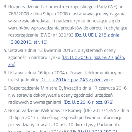
Rozporządzenie Parlamentu Europejskiego i Rady (WE) nr
765/2008 z dnia 9 lipca 2008 r. ustanawiające wymagania
w zakresie akredytacji i nadzoru rynku odnoszące się do
warunków wprowadzania produktów do obrotu i uchylające
rozporządzenie (EWG) nr 339/93 (
Dz. U. UE L 218 z dnia
13.08.2010, str. 10
Otwórz
);
w
Ustawa z dnia 13 kwietnia 2016 r. o systemach oceny
nowym
zgodności i nadzoru rynku (
Dz. U. z 2016 r. poz. 542 z późn.
oknie
zm
Otwórz
);
w
Ustawa z dnia 16 lipca 2004 r. Prawo telekomunikacyjne
nowym
(tekst jednolity:
Dz. U. z 2014 r. poz. 243 z późn. zm
Otwórz
.);
oknie
w
Rozporządzenie Ministra Cyfryzacji z dnia 17 czerwca 2016
nowym
r. w sprawie dokonywania oceny zgodności urządzeń
oknie
radiowych z wymaganiami (
Dz. U. z 2016 r. poz. 878
Otwórz
)
w
Rozporządzenie Wykonawcze Komisji (UE) 2017/1354 z dnia
nowym
20 lipca 2017 r. określające sposób podawania informacji
oknie
przewidzianych w art. 10 ust. 10 dyrektywy Parlamentu
Europejskiego i Rady 2014/53/UE (
Dz.U.L.2017.190.7.
)