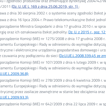
ku i zgodności produktów oraz zmieniające dyrektywę 2004/42/WE
oknie
5/2011
(Dz. U. UE L 169 z dnia 25.06.2019, str. 1)
;
awa z dnia 30 sierpnia 2002 r. o systemie oceny zgodności (tekst je
awa z dnia 16 lipca 2004 r. Prawo telekomunikacyjne (tekst jednoli
porządzenie Ministra Gospodarki z dnia 17 grudnia 2010 r. w sp
rgię oraz ich oznakowania (tekst jednolity:
Dz. U. z 2015 r., poz. 12
porządzenie Komisji (WE) nr 1275/2008 z dnia 17 grudnia 2008
lamentu Europejskiego i Rady w odniesieniu do wymogów dotyczący
ktryczne i elektroniczne urządzenia gospodarstwa domowego i urz
z czuwania przy podłączeniu do sieci (
Dz.U.UE.L.2008.339.45 ze zm.
porządzenie Komisji (WE) nr 107/2009 z dnia 4 lutego 2009 r. 
lamentu Europejskiego i Rady w odniesieniu do wymogów dotycząc
U.UE.L.2009.36.8);
Otwórz
w
porządzenie Komisji (WE) nr 278/2009 z dnia 6 kwietnia 2009 r
nowym
lamentu Europejskiego i Rady w odniesieniu do wymogów dotycząc
oknie
ktrycznej przez zasilacze zewnętrzne w stanie bez obciążenia oraz
U.UE.L.2009.93.3);
Otwórz
w
porządzenie Komisji (WE) nr 642/2009 z dnia 22 lipca 2009 r. 