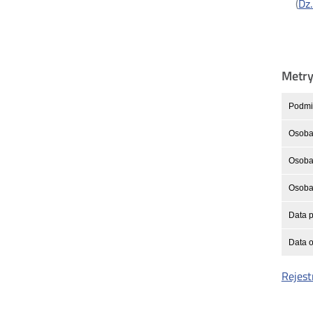
(
Dz.
Metr
Podmio
Osoba
Osoba 
Osoba 
Data p
Data o
Rejest