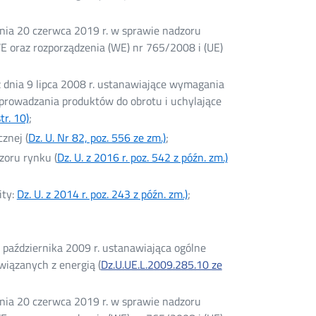
nia 20 czerwca 2019 r. w sprawie nadzoru
 oraz rozporządzenia (WE) nr 765/2008 i (UE)
 dnia 9 lipca 2008 r. ustanawiające wymagania
prowadzania produktów do obrotu i uchylające
tr. 10)
Otwórz
;
w
znej (
Dz. U. Nr 82, poz. 556 ze zm.)
Otwórz
;
nowym
w
zoru rynku (
Dz. U. z 2016 r. poz. 542 z późn. zm.)
oknie
nowym
oknie
ity:
Dz. U. z 2014 r. poz. 243 z późn. zm.)
Otwórz
;
w
nowym
oknie
października 2009 r. ustanawiająca ogólne
iązanych z energią (
Dz.U.UE.L.2009.285.10 ze
nia 20 czerwca 2019 r. w sprawie nadzoru