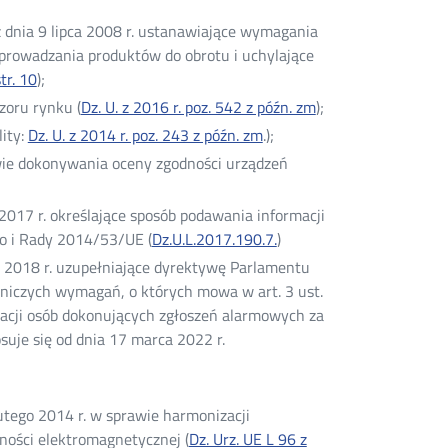
 dnia 9 lipca 2008 r. ustanawiające wymagania
prowadzania produktów do obrotu i uchylające
tr. 10
Otwórz
);
w
zoru rynku (
Dz. U. z 2016 r. poz. 542 z późn. zm
Otwórz
);
nowym
w
ity:
Dz. U. z 2014 r. poz. 243 z późn. zm
Otwórz
.);
oknie
nowym
w
awie dokonywania oceny zgodności urządzeń
oknie
nowym
oknie
017 r. określające sposób podawania informacji
go i Rady 2014/53/UE (
Dz.U.L.2017.190.7.
Otwórz
)
w
 2018 r. uzupełniające dyrektywę Parlamentu
nowym
niczych wymagań, o których mowa w art. 3 ust.
oknie
lizacji osób dokonujących zgłoszeń alarmowych za
osuje się od dnia 17 marca 2022 r.
tego 2014 r. w sprawie harmonizacji
ości elektromagnetycznej (
Dz. Urz. UE L 96 z