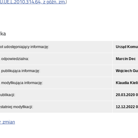
U.UE.L.2010.314.64, z późn. zm.
Otwórz
)
w
nowym
oknie
yka
t udostępniający informację:
Urząd Komuni
 odpowiedzialna:
Marcin Dec
publikująca informację:
Wojciech Gu
modyfikująca informację:
Klaudia Kiel
ublikacji:
20.03.2020 
statniej modyfikacji:
12.12.2022 
r zmian