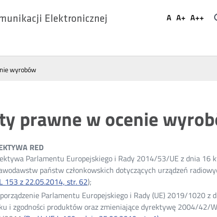
Ustaw
A
A+
A++
munikacji Elektronicznej
Domyślna
Większa
Najwi
Social
czcionka
czcionka
czcio
Media
enie wyrobów
ty prawne w ocenie wyro
REKTYWA RED
ektywa Parlamentu Europejskiego i Rady 2014/53/UE z dnia 16 kw
awodawstw państw członkowskich dotyczących urządzeń radiowyc
L 153 z 22.05.2014, str. 62
Otwórz
);
w
porządzenie Parlamentu Europejskiego i Rady (UE) 2019/1020 z d
nowym
ku i zgodności produktów oraz zmieniające dyrektywę 2004/42/WE
oknie