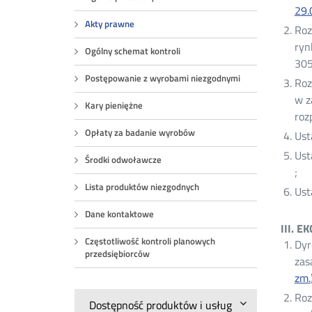
29.
Akty prawne
Roz
ryn
Ogólny schemat kontroli
30
Postępowanie z wyrobami niezgodnymi
Roz
w z
Kary pieniężne
roz
Opłaty za badanie wyrobów
Ust
Ust
Środki odwoławcze
Otw
;
Lista produktów niezgodnych
w
Ust
no
Dane kontaktowe
okn
III. E
Częstotliwość kontroli planowych
Dyr
przedsiębiorców
zas
zm.
Roz
Dostępność produktów i usług