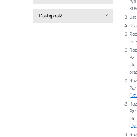
ryn
30
Dostępność
Ust
Ust
Roz
ene
Roz
Par
ele
ora
Roz
Par
(
Dz.
Roz
Par
ele
(
Dz.
Roz