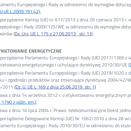
nowym
lamentu Europejskiego i Rady w odniesieniu do wymogów dotyczą
oknie
U.UE.L.2009.191.42);
Otwórz
w
porządzenie Komisji (UE) nr 617/2013 z dnia 26 czerwca 2013 r.
nowym
opejskiego i Rady 2009/125/WE w odniesieniu do wymogów dotyc
oknie
werów (
Dz. Urz. UE L 175 z 27.06.2013 , str. 13
Otwórz
).
w
nowym
TYKIETOWANIE ENERGETYCZNE
oknie
porządzenie Parlamentu Europejskiego i Rady (UE) 2017/1369 z 4 
kietowania energetycznego i uchylające dyrektywę 2010/30/UE (
porządzenie Parlamentu Europejskiego i Rady (UE) 2019/1020 z d
ku i zgodności produktów oraz zmieniające dyrektywę 2004/42/WE
5/2011
(Dz. U. UE L 169 z dnia 25.06.2019, str. 1)
awa z dnia 14 września 2012 r. o etykietowaniu energetycznym p
. 1790 z późn. zm.);
Otwórz
w
awa z dnia 16 lipca 2004 r. Prawo telekomunikacyjne (tekst jednol
nowym
porządzenie Delegowane Komisji (UE) Nr 1062/2010 z dnia 28 wrz
oknie
lamentu Europejskiego i Rady 2010/30/EU w odniesieniu do etyki