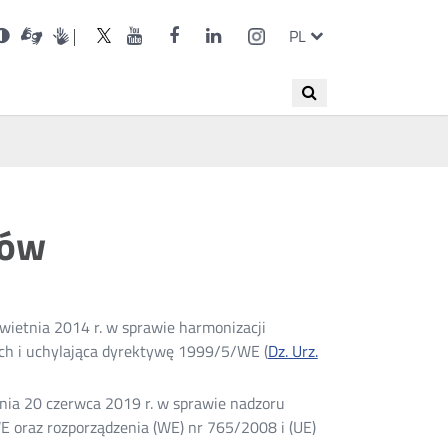
ienia
Otwórz
Otwórz
Wersja
UKE
UKE
UKE
UKE
UKE
ZMIEŃ
Otwórz
Otwórz
Otwórz
Otwórz
Otwórz
Otwórz
PL
Dla
Otwórz
w
w
niesłyszących
kontrastowa
w
na
na
na
na
na
JĘZYK
ększa
w
w
w
w
w
w
PRZEŁĄC
nowym
nowym
nowym
portalu
portalu
portalu
portalu
portalu
nka
nowym
nowym
nowym
nowym
nowym
nowym
oknie
oknie
oknie
Twitter
Youtube
Facebook
LinkedIn
Instagram
oknie
oknie
oknie
oknie
oknie
oknie
Wyszukiwana
Wyszukaj
JĘZYKÓW
fraza
bów
ietnia 2014 r. w sprawie harmonizacji
h i uchylająca dyrektywę 1999/5/WE (
Dz. Urz.
nia 20 czerwca 2019 r. w sprawie nadzoru
 oraz rozporządzenia (WE) nr 765/2008 i (UE)