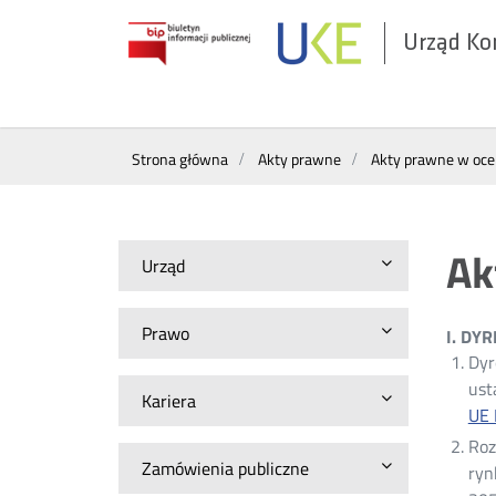
Urząd Ko
Otwórz
w
nowym
Wyszukiwarka
oknie
Strona główna
Akty prawne
Akty prawne w oc
Ak
Urząd
Prawo
I. DY
Dyr
ust
Kariera
UE 
Roz
Zamówienia publiczne
ryn