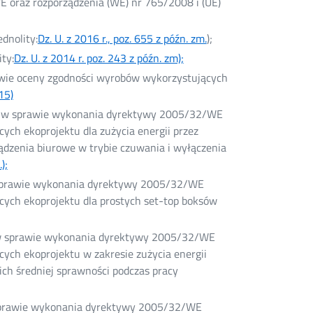
 oraz rozporządzenia (WE) nr 765/2008 i (UE)
dnolity:
Dz. U. z 2016 r., poz. 655 z późn. zm.
Otwórz
);
w
ty:
Dz. U. z 2014 r. poz. 243 z późn. zm);
Otwórz
nowym
w
rawie oceny zgodności wyrobów wykorzystujących
oknie
nowym
15)
Otwórz
oknie
w
 r. w sprawie wykonania dyrektywy 2005/32/WE
nowym
ch ekoprojektu dla zużycia energii przez
oknie
ądzenia biurowe w trybie czuwania i wyłączenia
);
Otwórz
w
w sprawie wykonania dyrektywy 2005/32/WE
nowym
ych ekoprojektu dla prostych set-top boksów
oknie
. w sprawie wykonania dyrektywy 2005/32/WE
ych ekoprojektu w zakresie zużycia energii
 ich średniej sprawności podczas pracy
w sprawie wykonania dyrektywy 2005/32/WE