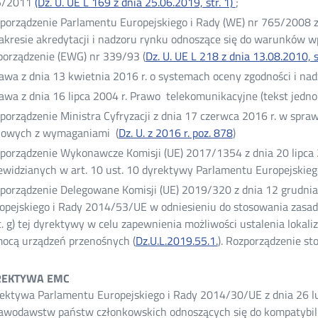
5/2011
(Dz. U. UE L 169 z dnia 25.06.2019, str. 1)
;
porządzenie Parlamentu Europejskiego i Rady (WE) nr 765/2008 z
akresie akredytacji i nadzoru rynku odnoszące się do warunków w
porządzenie (EWG) nr 339/93 (
Dz. U. UE L 218 z dnia 13.08.2010, s
awa z dnia 13 kwietnia 2016 r. o systemach oceny zgodności i nad
awa z dnia 16 lipca 2004 r. Prawo telekomunikacyjne (tekst jednol
porządzenie Ministra Cyfryzacji z dnia 17 czerwca 2016 r. w spr
iowych z wymaganiami (
Dz. U. z 2016 r. poz. 878
Otwórz
)
w
porządzenie Wykonawcze Komisji (UE) 2017/1354 z dnia 20 lipca 2
nowym
ewidzianych w art. 10 ust. 10 dyrektywy Parlamentu Europejskie
oknie
porządzenie Delegowane Komisji (UE) 2019/320 z dnia 12 grudnia
opejskiego i Rady 2014/53/UE w odniesieniu do stosowania zasad
it. g) tej dyrektywy w celu zapewnienia możliwości ustalenia loka
ocą urządzeń przenośnych (
Dz.U.L.2019.55.1.
Otwórz
). Rozporządzenie st
w
nowym
YREKTYWA EMC
oknie
ektywa Parlamentu Europejskiego i Rady 2014/30/UE z dnia 26 lu
awodawstw państw członkowskich odnoszących się do kompatybiln