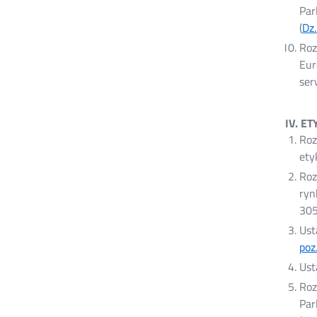
Par
(
Dz.
Roz
Eur
ser
IV. E
Roz
ety
Roz
ryn
30
Ust
poz
Ust
Roz
Par