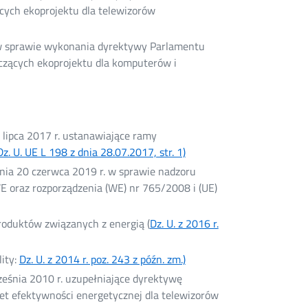
cych ekoprojektu dla telewizorów
 w sprawie wykonania dyrektywy Parlamentu
zących ekoprojektu dla komputerów i
lipca 2017 r. ustanawiające ramy
Dz. U. UE L 198 z dnia 28.07.2017, str. 1)
Otwórz
w
nia 20 czerwca 2019 r. w sprawie nadzoru
nowym
 oraz rozporządzenia (WE) nr 765/2008 i (UE)
oknie
roduktów związanych z energią (
Dz. U. z 2016 r.
ity:
Dz. U. z 2014 r. poz. 243 z późn. zm.)
Otwórz
w
eśnia 2010 r. uzupełniające dyrektywę
nowym
et efektywności energetycznej dla telewizorów