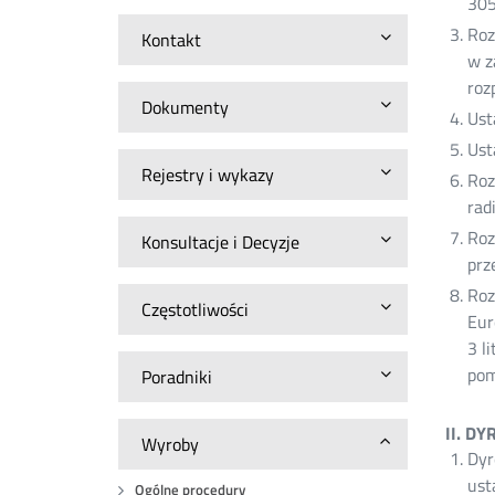
30
Roz
Kontakt
w z
roz
Dokumenty
Ust
Ust
Rejestry i wykazy
Roz
rad
Roz
Konsultacje i Decyzje
prz
Roz
Częstotliwości
Eur
3 l
pom
Poradniki
II. D
Wyroby
Dyr
ust
Ogólne procedury