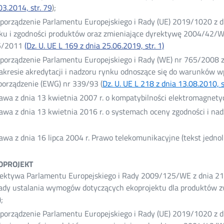
03.2014, str. 79
Otwórz
);
w
porządzenie Parlamentu Europejskiego i Rady (UE) 2019/1020 z d
nowym
ku i zgodności produktów oraz zmieniające dyrektywę 2004/42/WE
oknie
5/2011
(Dz. U. UE L 169 z dnia 25.06.2019, str. 1)
porządzenie Parlamentu Europejskiego i Rady (WE) nr 765/2008 z
akresie akredytacji i nadzoru rynku odnoszące się do warunków w
porządzenie (EWG) nr 339/93 (
Dz. U. UE L 218 z dnia 13.08.2010, s
awa z dnia 13 kwietnia 2007 r. o kompatybilności elektromagnetyc
awa z dnia 13 kwietnia 2016 r. o systemach oceny zgodności i nad
órz
awa z dnia 16 lipca 2004 r. Prawo telekomunikacyjne (tekst jednol
wym
ie
KOPROJEKT
ektywa Parlamentu Europejskiego i Rady 2009/125/WE z dnia 21 
ady ustalania wymogów dotyczących ekoprojektu dla produktów zw
Otwórz
);
w
porządzenie Parlamentu Europejskiego i Rady (UE) 2019/1020 z d
nowym