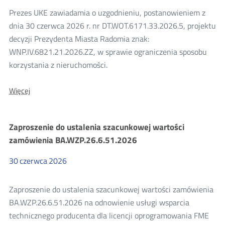
ograniczenia
Prezes UKE zawiadamia o uzgodnieniu, postanowieniem z
sposobu
korzystania
dnia 30 czerwca 2026 r. nr DT.WOT.6171.33.2026.5, projektu
z
decyzji Prezydenta Miasta Radomia znak:
nieruchomości
WNP.IV.6821.21.2026.ZZ, w sprawie ograniczenia sposobu
korzystania z nieruchomości.
Więcej
Więcej
o:
Uzgodnienie
projektu
Zaproszenie do ustalenia szacunkowej wartości
decyzji
Prezydenta
zamówienia BA.WZP.26.6.51.2026
Miasta
Radomia
30
czerwca
2026
znak:
WNP.IV.6821.21.2026.ZZ
Zaproszenie do ustalenia szacunkowej wartości zamówienia
BA.WZP.26.6.51.2026 na odnowienie usługi wsparcia
technicznego producenta dla licencji oprogramowania FME