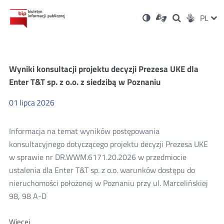
Ustawienia
Otwórz
Otwórz
Wersja
ZMI
PL
Dla
Wyszukiwark
Otwórz
Social
w
w
niesłyszących
kontrastowa
w
JĘZ
PRZ
nowym
nowym
nowym
Media
oknie
oknie
oknie
JĘZ
Aktualności
Wyniki konsultacji projektu decyzji Prezesa UKE dla
Enter T&T sp. z o.o. z siedzibą w Poznaniu
01
lipca
2026
Informacja na temat wyników postępowania
konsultacyjnego dotyczącego projektu decyzji Prezesa UKE
w sprawie nr DR.WWM.6171.20.2026 w przedmiocie
ustalenia dla Enter T&T sp. z o.o. warunków dostępu do
nieruchomości położonej w Poznaniu przy ul. Marcelińskiej
98, 98 A-D
Więcej
Więcej