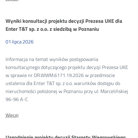
o:
Wyniki
konsultacji
Wyniki konsultacji projektu decyzji Prezesa UKE dla
projektu
decyzji
Enter T&T sp. z o.o. z siedzibą w Poznaniu
Prezesa
UKE
01
lipca
2026
dla
Enter
T&T
Informacja na temat wyników postępowania
sp.
z
konsultacyjnego dotyczącego projektu decyzji Prezesa UKE
o.o.
w sprawie nr DR.WWM.6171.19.2026 w przedmiocie
z
siedzibą
ustalenia dla Enter T&T sp. z o.o. warunków dostępu do
w
nieruchomości położonej w Poznaniu przy ul. Marcelińskiej
Poznaniu
96-96 A-C
Więcej
Więcej
o:
Wyniki
konsultacji
Uzgodnienie projektu decyzji Starosty Węgrowskiego
projektu