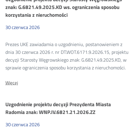
decyzji
znak: G.6821.49.2025.KD ws. ograniczenia sposobu
Prezesa
korzystania z nieruchomości
UKE
dla
Enter
30
czerwca
2026
T&T
sp.
z
Prezes UKE zawiadamia o uzgodnieniu, postanowieniem z
o.o.
dnia 30 czerwca 2026 r. nr DT.WOT.6171.9.2026.15, projektu
z
siedzibą
decyzji Starosty Węgrowskiego znak: G.6821.49.2025.KD, w
w
sprawie ograniczenia sposobu korzystania z nieruchomości.
Poznaniu
Więcej
Więcej
o:
Uzgodnienie
projektu
Uzgodnienie projektu decyzji Prezydenta Miasta
decyzji
Starosty
Radomia znak: WNP.IV.6821.21.2026.ZZ
Węgrowskiego
znak:
30
czerwca
2026
G.6821.49.2025.KD
ws.