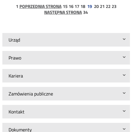
projektu
strona
strona
strona
strona
strona
strona
strona
strona
strona
1
POPRZEDNIA STRONA
15
16
17
18
19
20
21
22
23
decyzji
1
strona
NASTĘPNA STRONA
34
Prezesa
34
UKE
dla
Telewizji
TVT
Urząd
Sp.
z
o.o.
Prawo
i
Emitel
S.A.
Kariera
Zamówienia publiczne
Kontakt
Dokumenty