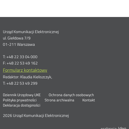
Dane
Urząd Komunikacji Elektronicznej
ul. Giełdowa 7/9
kontaktowe
01-211 Warszawa
T: +48 22 33 04 000
F: +48 22 53 49 162
Formularz kontaktowy
Redaktor: Klaudia Kieliszczyk,
T: +48 22 53 49 299
Otwórz
Stopka
Dziennik Urzędowy UKE
Ochrona danych osobowych
Otwórz
w
Polityka prywatności
Strona archiwalna
Kontakt
w
nowym
Deklaracja dostępności
menu
nowym
oknie
oknie
2026 Urząd Komunikacji Elektronicznej
Ideo
O
realizacja: