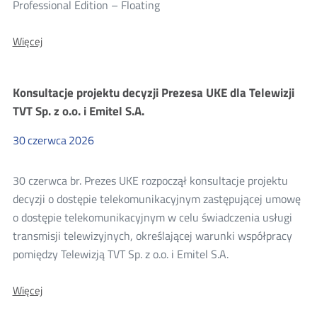
Professional Edition – Floating
Więcej
Więcej
o:
Zaproszenie
do
Konsultacje projektu decyzji Prezesa UKE dla Telewizji
ustalenia
szacunkowej
TVT Sp. z o.o. i Emitel S.A.
wartości
zamówienia
30
czerwca
2026
BA.WZP.26.6.51.2026
30 czerwca br. Prezes UKE rozpoczął konsultacje projektu
decyzji o dostępie telekomunikacyjnym zastępującej umowę
o dostępie telekomunikacyjnym w celu świadczenia usługi
transmisji telewizyjnych, określającej warunki współpracy
pomiędzy Telewizją TVT Sp. z o.o. i Emitel S.A.
Więcej
Więcej
o:
Konsultacje