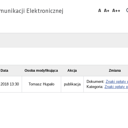
Ustaw
A
A+
A++
munikacji Elektronicznej
Domyślna
Większa
Najwi
Social
czcionka
czcionka
czcio
Media
Data
Osoba modyfikująca
Akcja
Zmiana
Dokument:
Znaki opłaty
.2018 13:30
Tomasz Hupało
publikacja
Kategoria:
Znaki opłaty 