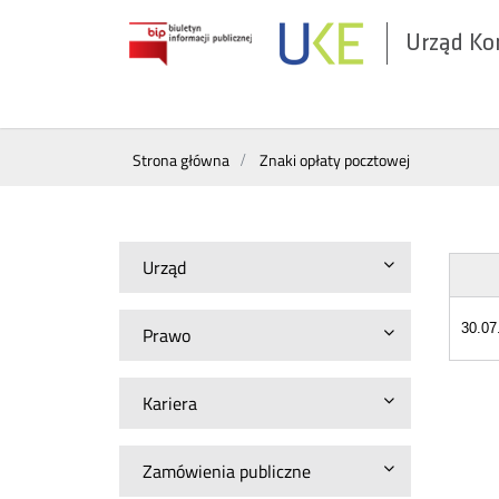
Urząd Ko
Otwórz
w
nowym
Wyszukiwarka
oknie
Strona główna
Znaki opłaty pocztowej
Urząd
30.07
Prawo
Kariera
Zamówienia publiczne