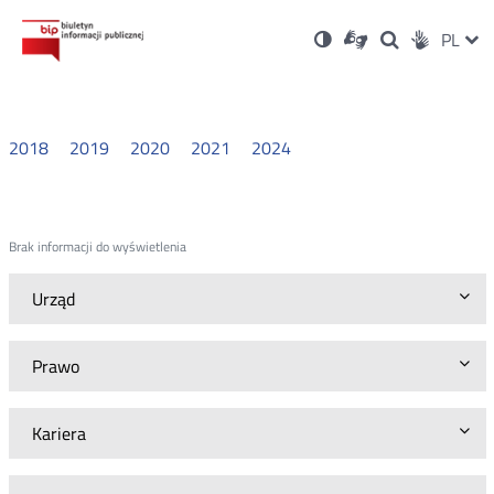
Ustawienia
Otwórz
Otwórz
Wersja
ZMI
PL
Dla
Wyszukiwark
Otwórz
zukaj
Social
w
w
niesłyszących
kontrastowa
w
JĘZ
PRZ
nowym
nowym
nowym
Media
oknie
oknie
oknie
JĘZ
2018
2019
2020
2021
2024
Brak informacji do wyświetlenia
Urząd
Prawo
Kariera