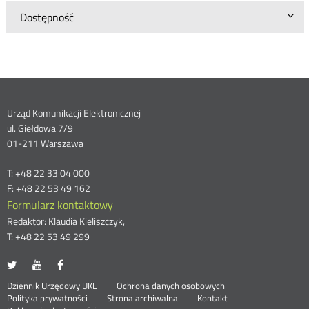
Dostępność
Dane
Urząd Komunikacji Elektronicznej
ul. Giełdowa 7/9
kontaktowe
01-211 Warszawa
T: +48 22 33 04 000
F: +48 22 53 49 162
Formularz kontaktowy
Redaktor: Klaudia Kieliszczyk,
T: +48 22 53 49 299
UKE
UKE
UKE
Otwórz
Otwórz
Otwórz
na
na
na
w
w
w
Otwórz
Stopka
Dziennik Urzędowy UKE
Ochrona danych osobowych
portalu
portalu
portalu
nowym
nowym
nowym
Otwórz
w
Polityka prywatności
Strona archiwalna
Kontakt
Twitter
Youtube
Facebook
oknie
oknie
oknie