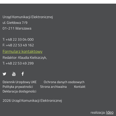
Dane
Urząd Komunikacji Elektronicznej
ul. Giełdowa 7/9
kontaktowe
01-211 Warszawa
T: +48 22 33 04 000
F: +48 22 53 49 162
Formularz kontaktowy
Redaktor: Klaudia Kieliszczyk,
T: +48 22 53 49 299
UKE
UKE
UKE
Otwórz
Otwórz
Otwórz
na
na
na
w
w
w
Otwórz
Stopka
Dziennik Urzędowy UKE
Ochrona danych osobowych
portalu
portalu
portalu
nowym
nowym
nowym
Otwórz
w
Polityka prywatności
Strona archiwalna
Kontakt
Twitter
Youtube
Facebook
oknie
oknie
oknie
w
nowym
Deklaracja dostępności
menu
nowym
oknie
oknie
2026 Urząd Komunikacji Elektronicznej
Ideo
O
realizacja: