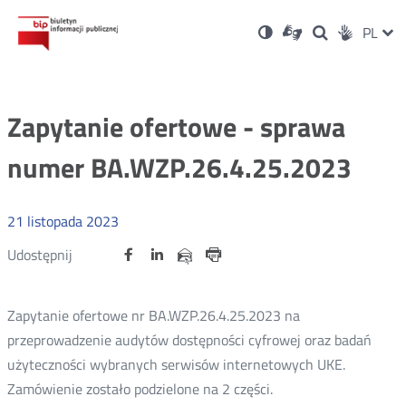
Ustawienia
Otwórz
Otwórz
Wersja
ZMI
PL
Dla
Wyszukiwark
Otwórz
zukaj
Social
w
w
niesłyszących
kontrastowa
w
JĘZ
PRZ
nowym
nowym
nowym
Media
oknie
oknie
oknie
JĘZ
Zapytanie ofertowe - sprawa
numer BA.WZP.26.4.25.2023
21
listopada
2023
Udostępnij
Udostępnij
Udostępnij
Otwórz
Otwórz
Otwórz
Udostępnij
Udostępnij
na
na
na
w
w
w
przez
portalu
portalu
portalu
Drukuj
nowym
nowym
nowym
e-
oknie
oknie
oknie
Twitter
Facebook
Linkedin
mail
Zapytanie ofertowe nr BA.WZP.26.4.25.2023 na
przeprowadzenie audytów dostępności cyfrowej oraz badań
użyteczności wybranych serwisów internetowych UKE.
Zamówienie zostało podzielone na 2 części.