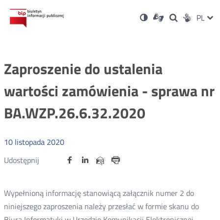
Ustawienia
Otwórz
Otwórz
Wersja
ZMI
PL
Dla
Wyszukiwark
Otwórz
zukaj
Social
w
w
niesłyszących
kontrastowa
w
JĘZ
PRZ
nowym
nowym
nowym
Media
oknie
oknie
oknie
JĘZ
Zaproszenie do ustalenia
wartości zamówienia - sprawa nr
BA.WZP.26.6.32.2020
10
listopada
2020
Udostępnij
Udostępnij
Udostępnij
Otwórz
Otwórz
Otwórz
Udostępnij
Udostępnij
na
na
na
w
w
w
przez
portalu
portalu
portalu
Drukuj
nowym
nowym
nowym
e-
oknie
oknie
oknie
Twitter
Facebook
Linkedin
mail
Wypełnioną informację stanowiącą załącznik numer 2 do
niniejszego zaproszenia należy przesłać w formie skanu do
Biura Informatyki w Urzędzie Komunikacji Elektronicznej,