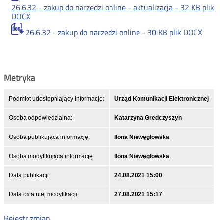
26.6.32 - zakup do narzedzi online - aktualizacja -
32 KB
plik
DOCX
26.6.32 - zakup do narzedzi online -
30 KB
plik DOCX
Metryka
Podmiot udostępniający informację:
Urząd Komunikacji Elektronicznej
Osoba odpowiedzialna:
Katarzyna Gredczyszyn
Osoba publikująca informację:
Ilona Niewęgłowska
Osoba modyfikująca informację:
Ilona Niewęgłowska
Data publikacji:
24.08.2021 15:00
Data ostatniej modyfikacji:
27.08.2021 15:17
Rejestr zmian