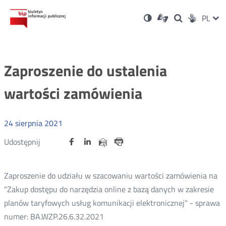
Ustawienia
Otwórz
Otwórz
Wersja
ZMI
PL
Dla
Wyszukiwark
Otwórz
zukaj
Social
w
w
niesłyszących
kontrastowa
w
JĘZ
PRZ
nowym
nowym
nowym
Media
oknie
oknie
oknie
JĘZ
Zaproszenie do ustalenia
wartości zamówienia
24
sierpnia
2021
Udostępnij
Udostępnij
Udostępnij
Otwórz
Otwórz
Otwórz
Udostępnij
Udostępnij
na
na
na
w
w
w
przez
portalu
portalu
portalu
Drukuj
nowym
nowym
nowym
e-
oknie
oknie
oknie
Twitter
Facebook
Linkedin
mail
Zaproszenie do udziału w szacowaniu wartości zamówienia na
"Zakup dostępu do narzędzia online z bazą danych w zakresie
planów taryfowych usług komunikacji elektronicznej" - sprawa
numer: BA.WZP.26.6.32.2021