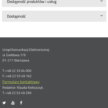
Dostępność produktów i usług
Dostępność
Dane
Urząd Komunikacji Elektronicznej
ul. Giełdowa 7/9
kontaktowe
01-211 Warszawa
T: +48 22 33 04 000
F: +48 22 53 49 162
Formularz kontaktowy
Redaktor: Klaudia Kieliszczyk,
T: +48 22 53 49 299
UKE
UKE
UKE
Otwórz
Otwórz
Otwórz
na
na
na
w
w
w