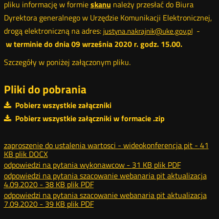
pliku informację w formie
skanu
należy przesłać do Biura
Dyrektora generalnego w Urzędzie Komunikacji Elektronicznej,
drogą elektroniczną na adres:
-
justyna.nakrajnik@uke.gov.pl
w terminie do dnia
09
września 2020 r. godz. 15.00.
Szczegóły w poniżej załączonym pliku.
Pliki do pobrania
Pobierz wszystkie załączniki
Pobierz wszystkie załączniki w formacie .zip
zaproszenie do ustalenia wartosci - wideokonferencja pit -
41
KB
plik DOCX
odpowiedzi na pytania wykonawcow -
31 KB
plik PDF
odpowiedzi na pytania szacowanie webanaria pit aktualizacja
4.09.2020 -
38 KB
plik PDF
odpowiedzi na pytania szacowanie webanaria pit aktualizacja
7.09.2020 -
39 KB
plik PDF