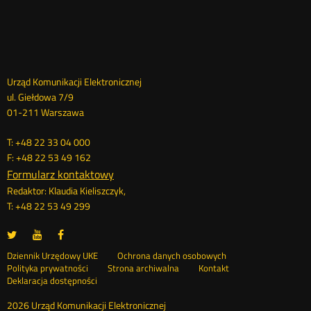
Dane
Urząd Komunikacji Elektronicznej
ul. Giełdowa 7/9
kontaktowe
01-211 Warszawa
T: +48 22 33 04 000
F: +48 22 53 49 162
Formularz kontaktowy
Redaktor: Klaudia Kieliszczyk,
T: +48 22 53 49 299
UKE
UKE
UKE
Otwórz
Otwórz
Otwórz
na
na
na
w
w
w
Otwórz
Stopka
Dziennik Urzędowy UKE
Ochrona danych osobowych
portalu
portalu
portalu
nowym
nowym
nowym
Otwórz
w
Polityka prywatności
Strona archiwalna
Kontakt
Twitter
Youtube
Facebook
oknie
oknie
oknie
w
nowym
Deklaracja dostępności
menu
nowym
oknie
oknie
2026 Urząd Komunikacji Elektronicznej