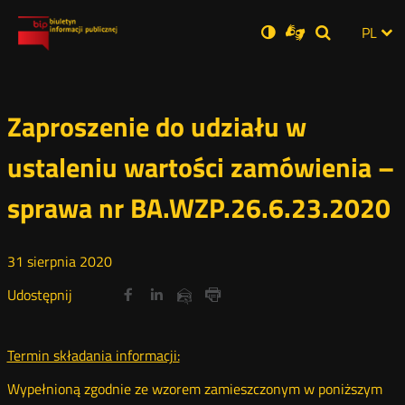
Ustawienia
Otwórz
Otwórz
Wersja
ZMI
PL
Dla
Wyszukiwar
Otwórz
zukaj
Social
w
w
niesłyszących
zwykła
w
JĘZ
PRZ
nowym
nowym
nowym
Media
oknie
oknie
oknie
JĘZ
Zaproszenie do udziału w
ustaleniu wartości zamówienia –
sprawa nr BA.WZP.26.6.23.2020
31
sierpnia
2020
Udostępnij
Udostępnij
Udostępnij
Otwórz
Otwórz
Otwórz
Udostępnij
Udostępnij
na
na
na
w
w
w
przez
portalu
portalu
portalu
Drukuj
nowym
nowym
nowym
e-
oknie
oknie
oknie
Twitter
Facebook
Linkedin
mail
Termin składania informacji:
Wypełnioną zgodnie ze wzorem zamieszczonym w poniższym