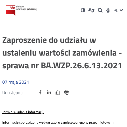
Ustawienia
Otwórz
Otwórz
Wersja
ZMI
PL
Dla
Wyszukiwark
Otwórz
zukaj
Social
w
w
niesłyszących
kontrastowa
w
JĘZ
PRZ
nowym
nowym
nowym
Media
oknie
oknie
oknie
JĘZ
Zaproszenie do udziału w
ustaleniu wartości zamówienia -
sprawa nr BA.WZP.26.6.13.2021
07
maja
2021
Udostępnij
Udostępnij
Udostępnij
Otwórz
Otwórz
Otwórz
Udostępnij
Udostępnij
na
na
na
w
w
w
przez
portalu
portalu
portalu
Drukuj
nowym
nowym
nowym
e-
oknie
oknie
oknie
Twitter
Facebook
Linkedin
mail
Termin składania informacji:
Informację sporządzoną według wzoru zamieszczonego w przedmiotowym