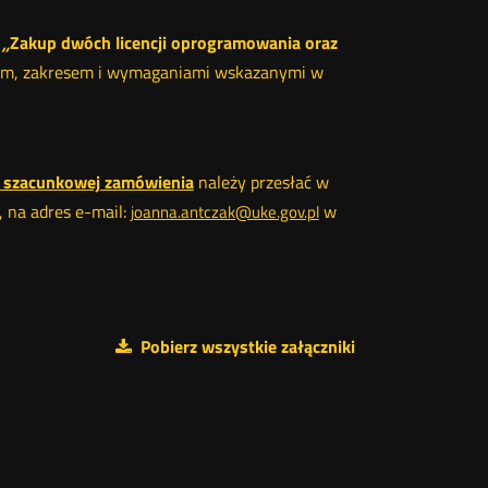
e-
oknie
oknie
oknie
Twitter
Facebook
Linkedin
mail
„
Zakup dwóch licencji oprogramowania oraz
sem, zakresem i wymaganiami wskazanymi w
i szacunkowej zamówienia
należy przesłać w
, na adres e-mail:
w
joanna.antczak@uke.gov.pl
Pobierz wszystkie załączniki