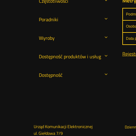
Metr
Częstotliwości
Podmi
Poradniki
Osoba
Wyroby
Data p
Rejest
Dostępność produktów i usług
Dostępność
Dane
Urząd Komunikacji Elektronicznej
St
Dzien
ul. Giełdowa 7/9