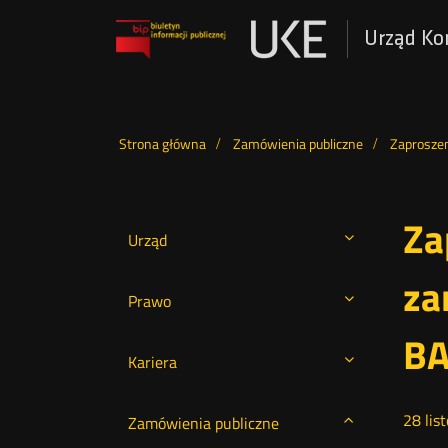
Urząd Ko
Otwórz
w
nowym
Wyszukiwarka
oknie
Strona główna
Zamówienia publiczne
Zaproszen
Za
Urząd
za
Prawo
BA
Kariera
28
lis
Zamówienia publiczne