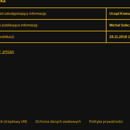
yka
ot udostępniający informację:
Urząd Komun
 publikująca informację:
Michał Sobc
ublikacji:
28.11.2018 
r zmian
Otwórz
Ot
opka
nik Urzędowy UKE
Ochrona danych osobowych
Polityka prywatności
w
w