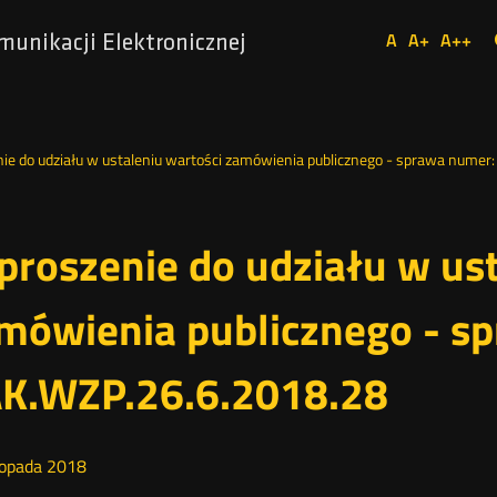
Ustaw
A
A+
A++
munikacji Elektronicznej
Domyślna
Większa
Najw
Social
czcionka
czcionka
czcio
Media
ie do udziału w ustaleniu wartości zamówienia publicznego - sprawa nume
proszenie do udziału w ust
mówienia publicznego - s
K.WZP.26.6.2018.28
topada
2018