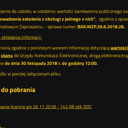
zenie do udziału w ustaleniu wartości zamówienia publicznego na
owadzenia szkolenia z obsługi z jednego z nich
”
, zgodnie z opi
miotowym Zaproszeniu - sprawa numer:
BAK.WZP.26.6.2018.28.
 składania informacji:
ioną zgodnie z poniższym wzorem informację dotyczącą
wartośc
e
skanu
do Urzędu Komunikacji Elektronicznej, drogą elektroniczną
nie
do dnia 30 listopada 2018 r. do godziny 12:00.
óły w poniżej załączonym pliku.
i do pobrania
anie licencje gis 26 11 2018 -
142 KB
plik DOC