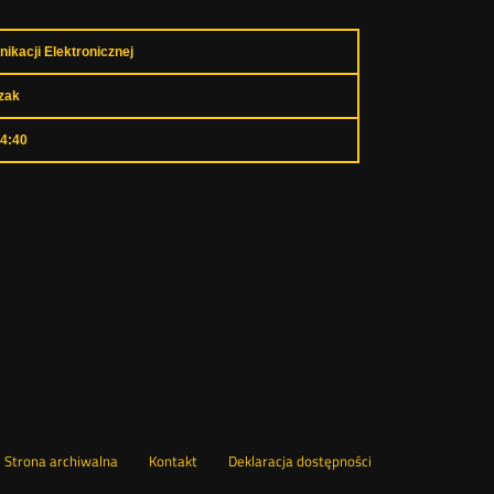
ikacji Elektronicznej
zak
14:40
wórz
Strona archiwalna
Kontakt
Deklaracja dostępności