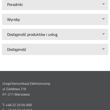
Poradniki
Wyroby
Dostępność produktów i usług
Dostępność
Dane
Urząd Komunikacji Elektronicznej
ul. Giełdowa 7/9
kontaktowe
01-211 Warszawa
T: +48 22 33 04 000