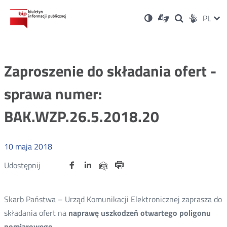
Ustawienia
Otwórz
Otwórz
Wersja
ZMI
PL
Dla
Wyszukiwark
Otwórz
zukaj
Social
w
w
niesłyszących
kontrastowa
w
JĘZ
PRZ
nowym
nowym
nowym
Media
oknie
oknie
oknie
JĘZ
Zaproszenie do składania ofert -
sprawa numer:
BAK.WZP.26.5.2018.20
10
maja
2018
Udostępnij
Udostępnij
Udostępnij
Otwórz
Otwórz
Otwórz
Udostępnij
Udostępnij
na
na
na
w
w
w
przez
portalu
portalu
portalu
Drukuj
nowym
nowym
nowym
e-
oknie
oknie
oknie
Twitter
Facebook
Linkedin
mail
Skarb Państwa – Urząd Komunikacji Elektronicznej zaprasza do
składania ofert na
naprawę uszkodzeń otwartego poligonu
pomiarowego
.