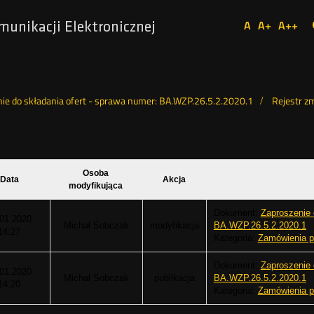
Ustaw
A
A+
A++
munikacji Elektronicznej
Domyślna
Większa
Najw
Social
czcionka
czcionka
czcio
Media
ie do składania ofert - sprawa numer: BA.WZP.26.5.2.2020.1
Rejestr z
Osoba
Data
Akcja
modyfikująca
Dokument:
Zaproszenie 
.01.2020
Michał Sobczak
modyfikacja
BA.WZP.26.5.2.2020.1
14:27
Kategoria:
Zamówienia p
Dokument:
Zaproszenie 
.01.2020
Michał Sobczak
publikacja
BA.WZP.26.5.2.2020.1
14:20
Kategoria:
Zamówienia p