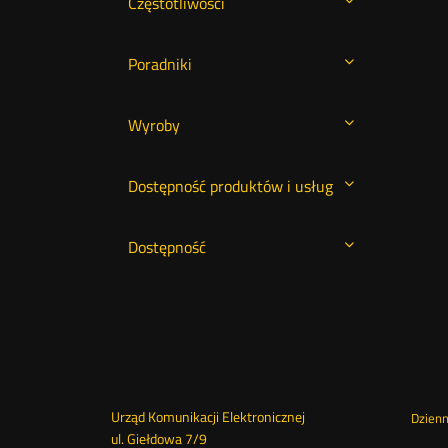
Częstotliwości
Poradniki
Wyroby
Dostępność produktów i usług
Dostępność
Dane
Urząd Komunikacji Elektronicznej
St
Dzien
ul. Giełdowa 7/9