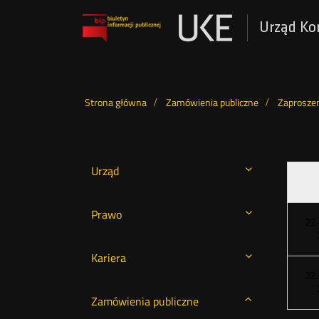
Urząd Ko
Otwórz
w
nowym
Wyszukiwarka
oknie
Strona główna
Zamówienia publiczne
Zaproszen
Urząd
Prawo
22
Kariera
22
Zamówienia publiczne