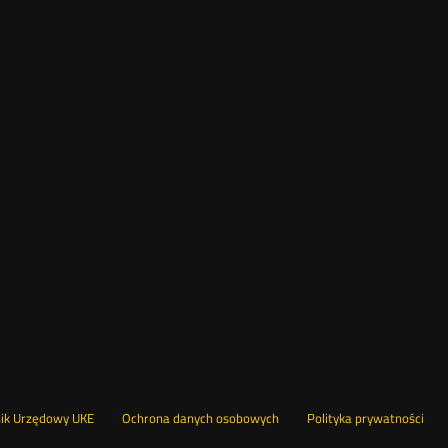
Otwórz
Ot
opka
nik Urzędowy UKE
Ochrona danych osobowych
Polityka prywatności
w
w