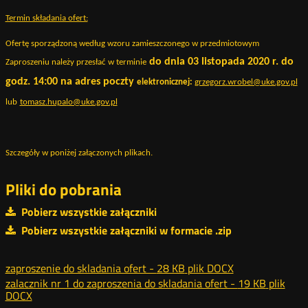
Termin składania ofert:
Ofertę sporządzoną według wzoru zamieszczonego w przedmiotowym
do dnia 03 listopada 2020 r. do
Zaproszeniu należy przesłać w terminie
godz. 14:00 na adres poczty
elektronicznej:
grzegorz.wrobel@uke.gov.pl
lub
tomasz.hupalo@uke.gov.pl
Szczegóły w poniżej załączonych plikach.
Pliki do pobrania
Pobierz wszystkie załączniki
Pobierz wszystkie załączniki w formacie .zip
zaproszenie do skladania ofert -
28 KB
plik DOCX
zalacznik nr 1 do zaproszenia do skladania ofert -
19 KB
plik
DOCX