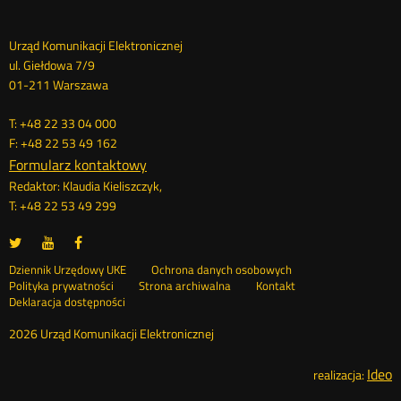
Dane
Urząd Komunikacji Elektronicznej
ul. Giełdowa 7/9
kontaktowe
01-211 Warszawa
T: +48 22 33 04 000
F: +48 22 53 49 162
Formularz kontaktowy
Redaktor: Klaudia Kieliszczyk,
T: +48 22 53 49 299
UKE
UKE
UKE
Otwórz
Otwórz
Otwórz
na
na
na
w
w
w
Otwórz
Stopka
Dziennik Urzędowy UKE
Ochrona danych osobowych
portalu
portalu
portalu
nowym
nowym
nowym
Otwórz
w
Polityka prywatności
Strona archiwalna
Kontakt
Twitter
Youtube
Facebook
oknie
oknie
oknie
w
nowym
Deklaracja dostępności
menu
nowym
oknie
oknie
2026 Urząd Komunikacji Elektronicznej
Ideo
O
realizacja: