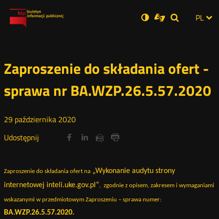
Ustawienia
Otwórz
Otwórz
Wersja
ZMI
PL
Dla
Wyszukiwar
Otwórz
zukaj
Social
w
w
niesłyszących
zwykła
w
JĘZ
PRZ
nowym
nowym
nowym
Media
oknie
oknie
oknie
JĘZ
Zaproszenie do składania ofert -
sprawa nr BA.WZP.26.5.57.2020
29
października
2020
Udostępnij
Udostępnij
Udostępnij
Otwórz
Otwórz
Otwórz
Udostępnij
Udostępnij
na
na
na
w
w
w
przez
portalu
portalu
portalu
Drukuj
nowym
nowym
nowym
e-
oknie
oknie
oknie
Twitter
Facebook
Linkedin
mail
„Wykonanie audytu strony
Zaproszenie do składania ofert
na
internetowej inteli.uke.gov.pl”
, zgodnie z opisem, zakresem i wymaganiami
wskazanymi w przedmiotowym Zaproszeniu – sprawa numer:
BA.WZP.26.5.57.2020.