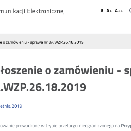
Ustaw
A
A+
A++
munikacji Elektronicznej
Domyślna
Większa
Najwi
Social
czcionka
czcionka
czcio
Media
ie o zamówieniu - sprawa nr BA.WZP.26.18.2019
łoszenie o zamówieniu - s
.WZP.26.18.2019
etnia
2019
owanie prowadzone w trybie przetargu nieograniczonego na
Przy