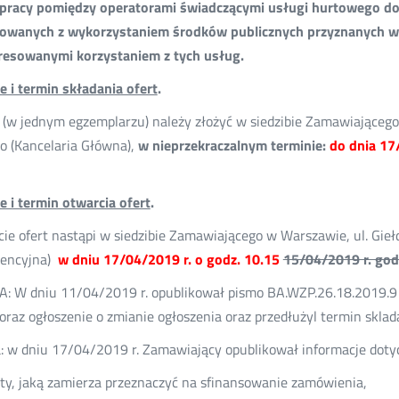
pracy pomiędzy operatorami świadczącymi usługi hurtowego d
zowanych z wykorzystaniem środków publicznych przyznanych w 
resowanymi korzystaniem z tych usług.
e i termin składania ofert
.
 (w jednym egzemplarzu) należy złożyć w siedzibie Zamawiającego 
ro (Kancelaria Główna),
w nieprzekraczalnym terminie:
do dnia 17
e i termin otwarcia ofert
.
ie ofert nastąpi w siedzibie Zamawiającego w Warszawie, ul. Gieł
rencyjna)
w
dniu 17/04/2019 r. o godz. 10.15
15/04/2019 r. god
 W dniu 11/04/2019 r. opublikował pismo BA.WZP.26.18.2019.9 
oraz ogłoszenie o zmianie ogłoszenia oraz przedłużyl termin sklada
 w dniu 17/04/2019 r. Zamawiający opublikował informacje doty
ty, jaką zamierza przeznaczyć na sfinansowanie zamówienia,