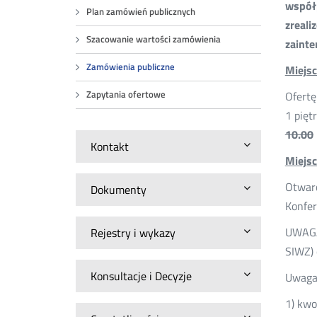
współ
Plan zamówień publicznych
zreali
Szacowanie wartości zamówienia
zainte
Zamówienia publiczne
Miejsc
Zapytania ofertowe
Ofertę
1 pięt
10.00
Kontakt
Miejsc
Otwarc
Dokumenty
Konfe
UWAGA:
Rejestry i wykazy
SIWZ) 
Konsultacje i Decyzje
Uwaga:
1) kwo