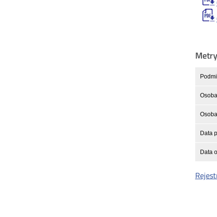
Metr
Podmio
Osoba 
Osoba 
Data p
Data o
Rejest