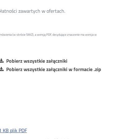
łatności zawartych w ofertach.
mówienia (w skrócie SIWZ), a wersją PDF, decydujące znaczenie ma wersja w
Pobierz wszystkie załączniki
Pobierz wszystkie załączniki w formacie .zip
1 KB
plik PDF