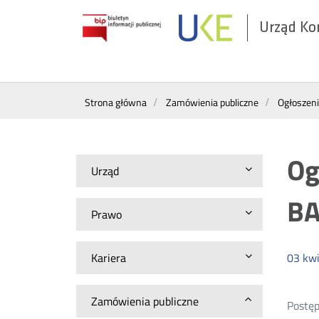
Urząd Ko
Otwórz
w
nowym
Wyszukiwarka
oknie
Strona główna
Zamówienia publiczne
Ogłoszen
Og
Urząd
BA
Prawo
Kariera
03
kwi
Zamówienia publiczne
Postęp