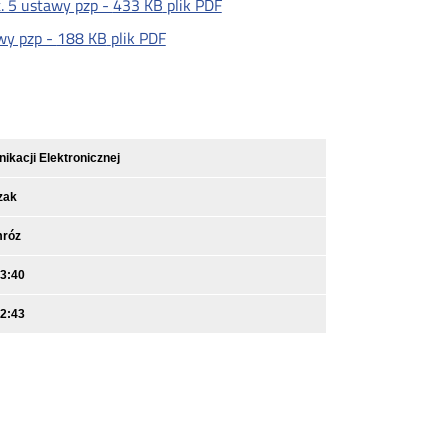
t. 5 ustawy pzp -
433 KB
plik PDF
awy pzp -
188 KB
plik PDF
kacji Elektronicznej
zak
mróz
13:40
12:43