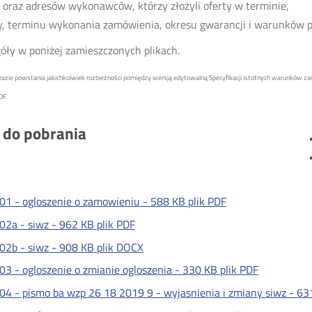
m oraz adresów wykonawców, którzy złożyli oferty w terminie,
y, terminu wykonania zamówienia, okresu gwarancji i warunków p
óły w poniżej zamieszczonych plikach.
azie powstania jakichkolwiek rozbieżności pomiędzy wersją edytowalną Specyfikacji istotnych warunków za
DF.
i do pobrania
01 - ogloszenie o zamowieniu -
588 KB
plik PDF
02a - siwz -
962 KB
plik PDF
02b - siwz -
908 KB
plik DOCX
03 - ogloszenie o zmianie ogloszenia -
330 KB
plik PDF
04 - pismo ba wzp 26 18 2019 9 - wyjasnienia i zmiany siwz -
63