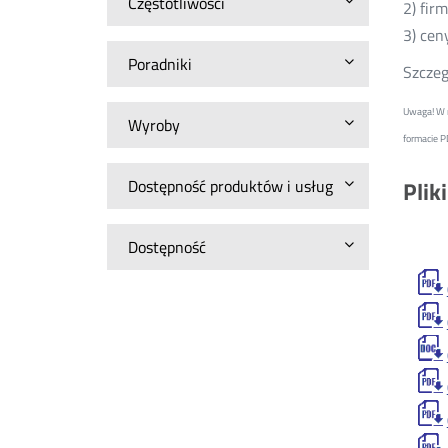
Częstotliwości
2) fir
3) cen
Poradniki
Szczeg
Uwaga! W r
Wyroby
formacie P
Dostępność produktów i usług
Plik
Dostępność