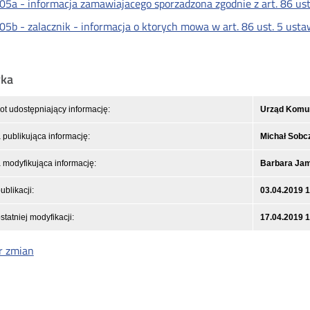
05a - informacja zamawiajacego sporzadzona zgodnie z art. 86 us
05b - zalacznik - informacja o ktorych mowa w art. 86 ust. 5 ust
yka
t udostępniający informację:
Urząd Komuni
publikująca informację:
Michał Sobc
modyfikująca informację:
Barbara Ja
ublikacji:
03.04.2019 
statniej modyfikacji:
17.04.2019 
r zmian