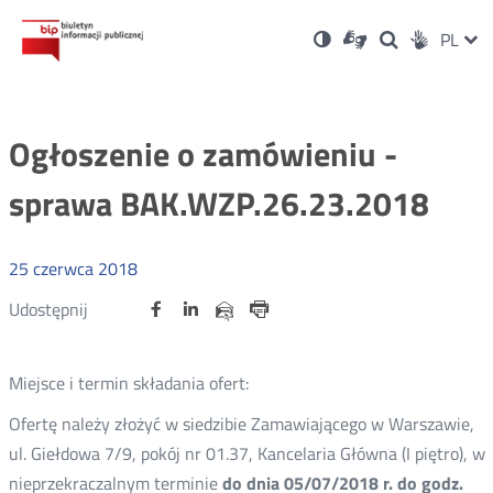
Ustawienia
Otwórz
Otwórz
Wersja
ZMI
PL
Dla
Wyszukiwark
Otwórz
zukaj
Social
w
w
niesłyszących
kontrastowa
w
JĘZ
PRZ
nowym
nowym
nowym
Media
oknie
oknie
oknie
JĘZ
Ogłoszenie o zamówieniu -
sprawa BAK.WZP.26.23.2018
25
czerwca
2018
Udostępnij
Udostępnij
Udostępnij
Otwórz
Otwórz
Otwórz
Udostępnij
Udostępnij
na
na
na
w
w
w
przez
portalu
portalu
portalu
Drukuj
nowym
nowym
nowym
e-
oknie
oknie
oknie
Twitter
Facebook
Linkedin
mail
Miejsce i termin składania ofert:
Ofertę należy złożyć w siedzibie Zamawiającego w Warszawie,
ul. Giełdowa 7/9, pokój nr 01.37, Kancelaria Główna (I piętro), w
nieprzekraczalnym terminie
do dnia 05/07/2018 r. do godz.