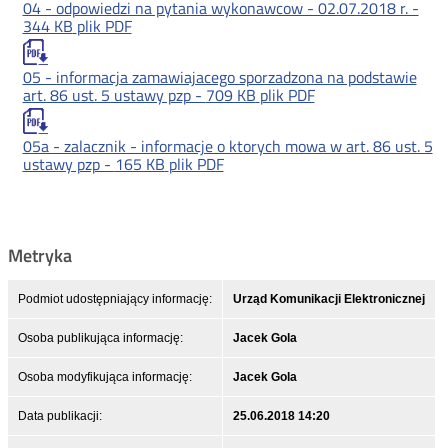
04 - odpowiedzi na pytania wykonawcow - 02.07.2018 r. -
344 KB
plik PDF
05 - informacja zamawiajacego sporzadzona na podstawie
art. 86 ust. 5 ustawy pzp -
709 KB
plik PDF
05a - zalacznik - informacje o ktorych mowa w art. 86 ust. 5
ustawy pzp -
165 KB
plik PDF
Metryka
Podmiot udostępniający informację:
Urząd Komunikacji Elektronicznej
Osoba publikująca informację:
Jacek Gola
Osoba modyfikująca informację:
Jacek Gola
Data publikacji:
25.06.2018 14:20