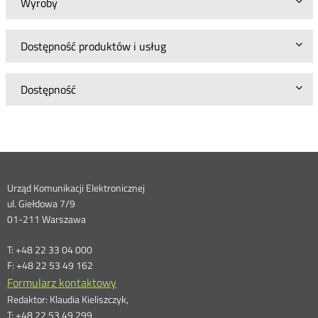
Wyroby
Dostępność produktów i usług
Dostępność
Dane
Urząd Komunikacji Elektronicznej
ul. Giełdowa 7/9
kontaktowe
01-211 Warszawa
T: +48 22 33 04 000
F: +48 22 53 49 162
Formularz kontaktowy
Redaktor: Klaudia Kieliszczyk,
T: +48 22 53 49 299