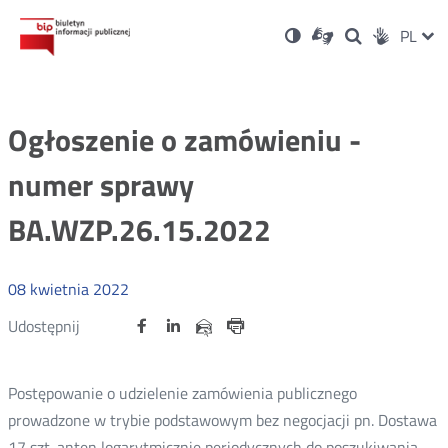
Ustawienia
Otwórz
Otwórz
Wersja
ZMI
PL
Dla
Wyszukiwark
Otwórz
zukaj
Social
w
w
niesłyszących
kontrastowa
w
JĘZ
PRZ
nowym
nowym
nowym
Media
oknie
oknie
oknie
JĘZ
Ogłoszenie o zamówieniu -
numer sprawy
BA.WZP.26.15.2022
08
kwietnia
2022
Udostępnij
Udostępnij
Udostępnij
Otwórz
Otwórz
Otwórz
Udostępnij
Udostępnij
na
na
na
w
w
w
przez
portalu
portalu
portalu
Drukuj
nowym
nowym
nowym
e-
oknie
oknie
oknie
Twitter
Facebook
Linkedin
mail
Postępowanie o udzielenie zamówienia publicznego
prowadzone w trybie podstawowym bez negocjacji pn. Dostawa
17 szt. anten logarytmicznie periodycznych do poszukiwania