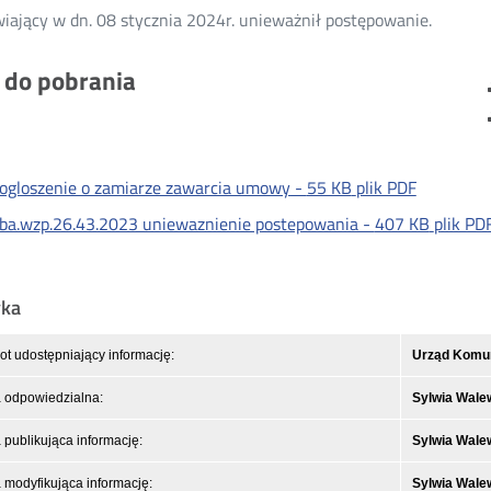
ający w dn. 08 stycznia 2024r. unieważnił postępowanie.
i do pobrania
ogloszenie o zamiarze zawarcia umowy -
55 KB
plik PDF
ba.wzp.26.43.2023 uniewaznienie postepowania -
407 KB
plik PD
yka
t udostępniający informację:
Urząd Komuni
 odpowiedzialna:
Sylwia Wale
publikująca informację:
Sylwia Wale
modyfikująca informację:
Sylwia Wale