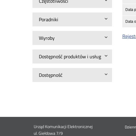
Częstotliwości
Data p
Poradniki
Data o
Rejest
Wyroby
Dostępność produktów i usług
Dostępność
Dane
Urząd Komunikacji Elektronicznej
St
Dzien
ul. Giełdowa 7/9