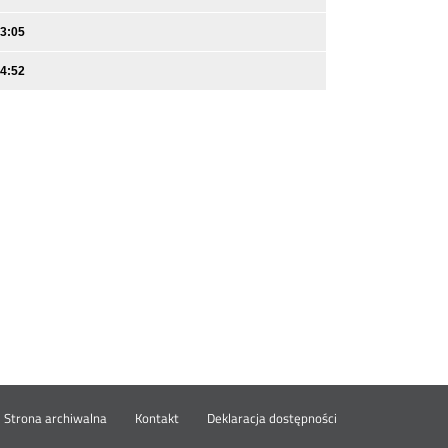
13:05
14:52
wórz
Strona archiwalna
Kontakt
Deklaracja dostępności