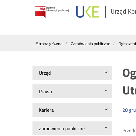
Urząd Ko
Otwórz
w
nowym
Wyszukiwarka
oknie
Strona główna
Zamówienia publiczne
Ogłoszen
Og
Urząd
Ut
Prawo
Kariera
28
gru
Zamówienia publiczne
Przedm