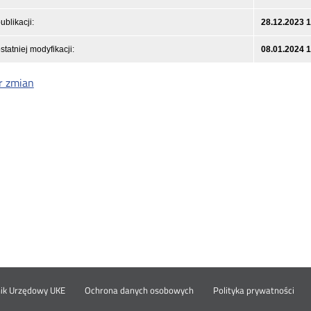
ublikacji:
28.12.2023 
statniej modyfikacji:
08.01.2024 
r zmian
Otwórz
Ot
opka
nik Urzędowy UKE
Ochrona danych osobowych
Polityka prywatności
w
w