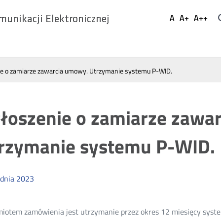
Ustaw
A
A+
A++
munikacji Elektronicznej
Domyślna
Większa
Najwi
Social
czcionka
czcionka
czcio
Media
ie o zamiarze zawarcia umowy. Utrzymanie systemu P-WID.
łoszenie o zamiarze zawa
rzymanie systemu P-WID.
dnia
2023
iotem zamówienia jest utrzymanie przez okres 12 miesięcy syst