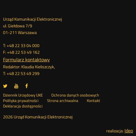
Dane
Urząd Komunikacji Elektronicznej
ul. Giełdowa 7/9
kontaktowe
01-211 Warszawa
T: +48 22 33 04 000
F: +48 22 53 49 162
Formularz kontaktowy
Redaktor: Klaudia Kieliszczyk,
T: +48 22 53 49 299
UKE
UKE
UKE
Otwórz
Otwórz
Otwórz
na
na
na
w
w
w
Otwórz
Stopka
Dziennik Urzędowy UKE
Ochrona danych osobowych
portalu
portalu
portalu
nowym
nowym
nowym
Otwórz
w
Polityka prywatności
Strona archiwalna
Kontakt
Twitter
Youtube
Facebook
oknie
oknie
oknie
w
nowym
Deklaracja dostępności
menu
nowym
oknie
oknie
2026 Urząd Komunikacji Elektronicznej
Ideo
O
realizacja: