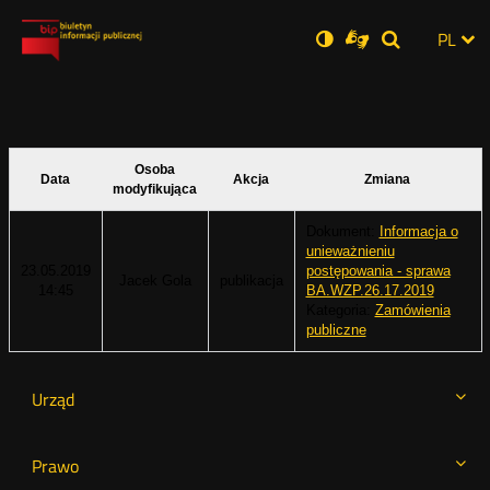
Ustawienia
Otwórz
Otwórz
Wersja
ZMI
PL
Dla
Wyszukiwar
Otwórz
zukaj
Social
w
w
niesłyszących
zwykła
w
JĘZ
PRZ
nowym
nowym
nowym
Media
oknie
oknie
oknie
JĘZ
Osoba
Data
Akcja
Zmiana
modyfikująca
Dokument:
Informacja o
unieważnieniu
23.05.2019
postępowania - sprawa
Jacek Gola
publikacja
14:45
BA.WZP.26.17.2019
Kategoria:
Zamówienia
publiczne
Urząd
Prawo