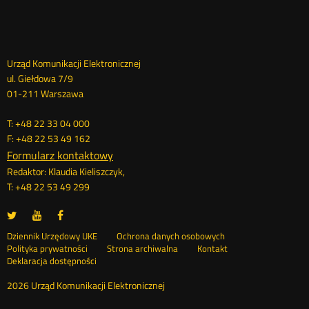
Dane
Urząd Komunikacji Elektronicznej
ul. Giełdowa 7/9
kontaktowe
01-211 Warszawa
T: +48 22 33 04 000
F: +48 22 53 49 162
Formularz kontaktowy
Redaktor: Klaudia Kieliszczyk,
T: +48 22 53 49 299
UKE
UKE
UKE
Otwórz
Otwórz
Otwórz
na
na
na
w
w
w
Otwórz
Stopka
Dziennik Urzędowy UKE
Ochrona danych osobowych
portalu
portalu
portalu
nowym
nowym
nowym
Otwórz
w
Polityka prywatności
Strona archiwalna
Kontakt
Twitter
Youtube
Facebook
oknie
oknie
oknie
w
nowym
Deklaracja dostępności
menu
nowym
oknie
oknie
2026 Urząd Komunikacji Elektronicznej