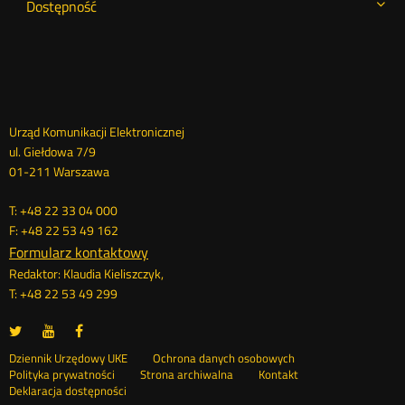
Dostępność
Dane
Urząd Komunikacji Elektronicznej
ul. Giełdowa 7/9
kontaktowe
01-211 Warszawa
T: +48 22 33 04 000
F: +48 22 53 49 162
Formularz kontaktowy
Redaktor: Klaudia Kieliszczyk,
T: +48 22 53 49 299
UKE
UKE
UKE
Otwórz
Otwórz
Otwórz
na
na
na
w
w
w
Otwórz
Stopka
Dziennik Urzędowy UKE
Ochrona danych osobowych
portalu
portalu
portalu
nowym
nowym
nowym
Otwórz
w
Polityka prywatności
Strona archiwalna
Kontakt
Twitter
Youtube
Facebook
oknie
oknie
oknie
w
nowym
Deklaracja dostępności