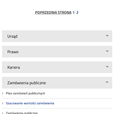
Zaproszenie
do
ustalenia
strona
POPRZEDNIA STRONA
1
2
szacunkowej
wartości
zamówienia
BA.WZP.26.6.25.2025
Urząd
Prawo
Kariera
Zamówienia publiczne
Plan zamówień publicznych
Szacowanie wartości zamówienia
Zamówienia publiczne