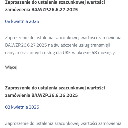
Zaproszenie do ustalenia szacunkowej wartości
szacunkowej
wartości
zamówienia BA.WZP.26.6.27.2025
zamówienia
BA.WZP.26.6.28.2025
08
kwietnia
2025
Zaproszenie do ustalenia szacunkowej wartości zamówienia
BA.WZP.26.6.27.2025 na świadczenie usług transmisji
danych oraz innych usług dla UKE w okresie 48 miesięcy.
O:
Więcej
Zaproszenie
do
ustalenia
Zaproszenie do ustalenia szacunkowej wartości
szacunkowej
wartości
zamówienia BA.WZP.26.6.26.2025
zamówienia
BA.WZP.26.6.27.2025
03
kwietnia
2025
Zaproszenie do ustalenia szacunkowej wartości zamówienia