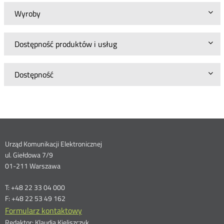
Wyroby
Dostępność produktów i usług
Dostępność
Dane
Urząd Komunikacji Elektronicznej
ul. Giełdowa 7/9
kontaktowe
01-211 Warszawa
T: +48 22 33 04 000
F: +48 22 53 49 162
Formularz kontaktowy
Redaktor: Klaudia Kieliszczyk,