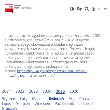
Ustawienia
Otwórz
Otwórz
Wersja
ZMI
PL
Dla
Wyszukiwark
Otwórz
zukaj
Social
w
w
niesłyszących
kontrastowa
w
JĘZ
PRZ
nowym
nowym
nowym
Media
oknie
oknie
oknie
JĘZ
Informujemy, że zgodnie z ustawą z dnia 14 czerwca 2024 r.
o ochronie sygnalistów (Dz. U. poz. 928) w Urzędzie
Zamawiającego obowiązuje procedura zgłoszeń
wewnętrznych zawarta w zarządzeniu Prezesa Urzędu
Komunikacji Elektronicznej w sprawie ustalenia zasad
dokonywania zgłoszeń naruszeń prawa w Urzędzie
Komunikacji Elektronicznej. Informacje w zakresie
dokonywania zgłoszeń znajdują się na
stronie
https://bip.uke.gov.pl/zgloszenia-naruszenia-
prawa/zgloszenia-wewnetrzne/
2021
2022
2023
2024
2025
2026
Styczeń
Luty
Marzec
Kwiecień
Maj
Czerwiec
Lipiec
Sierpień
Wrzesień
Październik
Listopad
Grudzień