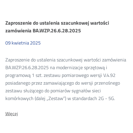
Szacowanie
Zaproszenie do ustalenia szacunkowej wartości
zamówienia BA.WZP.26.6.28.2025
wartości
09
kwietnia
2025
zamówienia
Zaproszenie do ustalenia szacunkowej wartości zamówienia
2025
BA.WZP.26.6.28.2025 na modernizacje sprzętową i
programową 1 szt. zestawu pomiarowego wersji V.4.92
posiadanego przez zamawiającego do wersji przenośnego
zestawu służącego do pomiarów sygnałów sieci
komórkowych (dalej „Zestaw”) w standardach 2G - 5G.
O:
Więcej
Zaproszenie
do
ustalenia