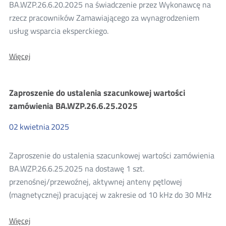
BA.WZP.26.6.20.2025 na świadczenie przez Wykonawcę na
rzecz pracowników Zamawiającego za wynagrodzeniem
usług wsparcia eksperckiego.
O:
Więcej
Zaproszenie
do
ustalenia
Zaproszenie do ustalenia szacunkowej wartości
szacunkowej
wartości
zamówienia BA.WZP.26.6.25.2025
zamówienia
BA.WZP.26.6.26.2025
02
kwietnia
2025
Zaproszenie do ustalenia szacunkowej wartości zamówienia
BA.WZP.26.6.25.2025 na dostawę 1 szt.
przenośnej/przewoźnej, aktywnej anteny pętlowej
(magnetycznej) pracującej w zakresie od 10 kHz do 30 MHz
O:
Więcej