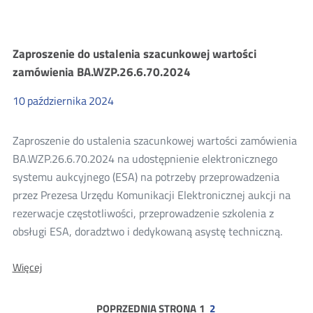
Szacowanie
Zaproszenie do ustalenia szacunkowej wartości
zamówienia BA.WZP.26.6.70.2024
wartości
10
października
2024
zamówienia
Zaproszenie do ustalenia szacunkowej wartości zamówienia
2024
BA.WZP.26.6.70.2024 na udostępnienie elektronicznego
systemu aukcyjnego (ESA) na potrzeby przeprowadzenia
przez Prezesa Urzędu Komunikacji Elektronicznej aukcji na
rezerwacje częstotliwości, przeprowadzenie szkolenia z
obsługi ESA, doradztwo i dedykowaną asystę techniczną.
O:
Więcej
Zaproszenie
do
ustalenia
strona
POPRZEDNIA STRONA
1
2