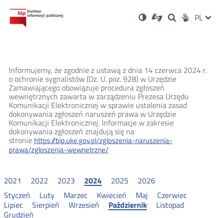
Ustawienia
Otwórz
Otwórz
Wersja
ZMI
PL
Dla
Wyszukiwark
Otwórz
zukaj
Social
w
w
niesłyszących
kontrastowa
w
JĘZ
PRZ
nowym
nowym
nowym
Media
oknie
oknie
oknie
JĘZ
Informujemy, że zgodnie z ustawą z dnia 14 czerwca 2024 r.
o ochronie sygnalistów (Dz. U. poz. 928) w Urzędzie
Zamawiającego obowiązuje procedura zgłoszeń
wewnętrznych zawarta w zarządzeniu Prezesa Urzędu
Komunikacji Elektronicznej w sprawie ustalenia zasad
dokonywania zgłoszeń naruszeń prawa w Urzędzie
Komunikacji Elektronicznej. Informacje w zakresie
dokonywania zgłoszeń znajdują się na
stronie
https://bip.uke.gov.pl/zgloszenia-naruszenia-
prawa/zgloszenia-wewnetrzne/
2021
2022
2023
2024
2025
2026
Styczeń
Luty
Marzec
Kwiecień
Maj
Czerwiec
Lipiec
Sierpień
Wrzesień
Październik
Listopad
Grudzień