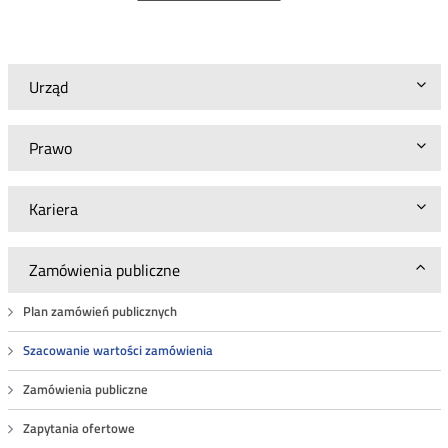
szacunkowej
wartości
zamówienia
BA.WZP.26.6.70.2024
Urząd
Prawo
Kariera
Zamówienia publiczne
Plan zamówień publicznych
Szacowanie wartości zamówienia
Zamówienia publiczne
Zapytania ofertowe