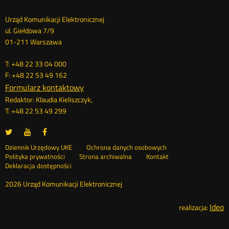
Dane
Urząd Komunikacji Elektronicznej
ul. Giełdowa 7/9
kontaktowe
01-211 Warszawa
T: +48 22 33 04 000
F: +48 22 53 49 162
Formularz kontaktowy
Redaktor: Klaudia Kieliszczyk,
T: +48 22 53 49 299
UKE
UKE
UKE
Otwórz
Otwórz
Otwórz
na
na
na
w
w
w
Otwórz
Stopka
Dziennik Urzędowy UKE
Ochrona danych osobowych
portalu
portalu
portalu
nowym
nowym
nowym
Otwórz
w
Polityka prywatności
Strona archiwalna
Kontakt
Twitter
Youtube
Facebook
oknie
oknie
oknie
w
nowym
Deklaracja dostępności
menu
nowym
oknie
oknie
2026 Urząd Komunikacji Elektronicznej
Ideo
O
realizacja: