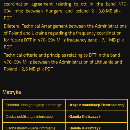
coordination_agreement_relating_to_dtt_in_the_band_470-
694_mhz_between_hungary_and_poland_2 -
3,8 MB
plik
PDF
Bilateral Technical Arrangement between the Administrations
of Poland and Ukraine regarding the frequency coordination
for future DTT in 470-694 MHz frequency band -
7,1 MB
plik
PDF
Technical criteria and principles relating to DTT in the band
470-694 MHz between the Administration of Lithuania and
Poland -
2,5 MB
plik PDF
Metryka
Podmiot udostępniający informację:
Urząd Komunikacji Elektronicznej
Osoba publikująca informację:
Klaudia Kieliszczyk
Osoba modyfikująca informację:
Klaudia Kieliszczyk