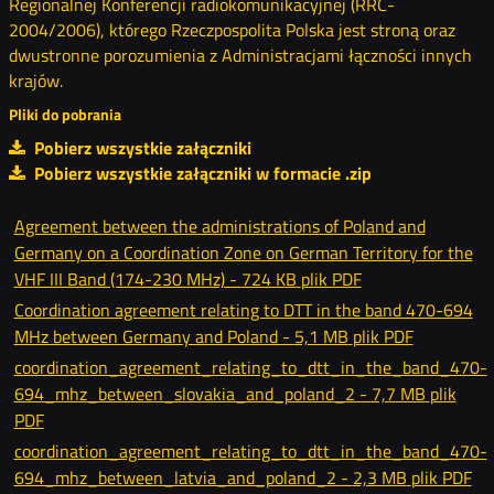
Regionalnej Konferencji radiokomunikacyjnej (RRC-
2004/2006), którego Rzeczpospolita Polska jest stroną oraz
dwustronne porozumienia z Administracjami łączności innych
krajów.
Pliki do pobrania
Pobierz wszystkie załączniki
Pobierz wszystkie załączniki w formacie .zip
Agreement between the administrations of Poland and
Germany on a Coordination Zone on German Territory for the
VHF III Band (174-230 MHz) -
724 KB
plik PDF
Coordination agreement relating to DTT in the band 470-694
MHz between Germany and Poland -
5,1 MB
plik PDF
coordination_agreement_relating_to_dtt_in_the_band_470-
694_mhz_between_slovakia_and_poland_2 -
7,7 MB
plik
PDF
coordination_agreement_relating_to_dtt_in_the_band_470-
694_mhz_between_latvia_and_poland_2 -
2,3 MB
plik PDF