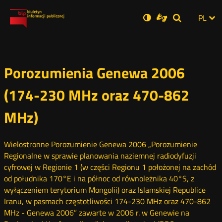
Ustawienia
Otwórz
Otwórz
Wersja
ZMI
PL
Dla
Wyszukiwar
Otwórz
zukaj
Social
w
w
niesłyszących
zwykła
w
JĘZ
PRZ
nowym
nowym
nowym
Media
oknie
oknie
oknie
JĘZ
Porozumienia Genewa 2006
(174-230 MHz oraz 470-862
MHz)
Wielostronne Porozumienie Genewa 2006 „Porozumienie
Regionalne w sprawie planowania naziemnej radiodyfuzji
cyfrowej w Regionie 1 (w części Regionu 1 położonej na zachód
od południka 170°E i na północ od równoleżnika 40°S, z
wyłączeniem terytorium Mongolii) oraz Islamskiej Republice
Iranu, w pasmach częstotliwości 174-230 MHz oraz 470-862
MHz - Genewa 2006” zawarte w 2006 r. w Genewie na