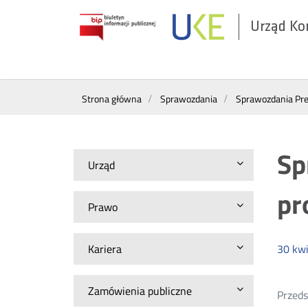
Urząd Ko
Otwórz
w
nowym
Wyszukiwarka
oknie
Strona główna
Sprawozdania
Sprawozdania Pr
Sp
Urząd
pr
Prawo
Kariera
30
kwi
Zamówienia publiczne
Przeds