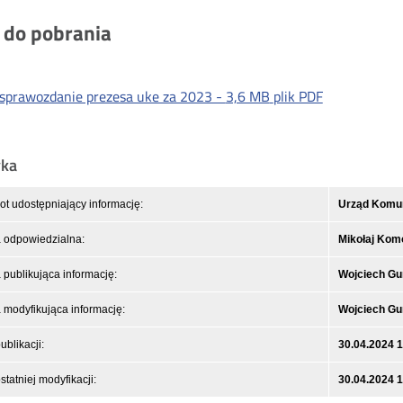
i do pobrania
sprawozdanie prezesa uke za 2023 -
3,6 MB
plik PDF
yka
t udostępniający informację:
Urząd Komuni
 odpowiedzialna:
Mikołaj Kom
publikująca informację:
Wojciech Gu
modyfikująca informację:
Wojciech Gu
ublikacji:
30.04.2024 
statniej modyfikacji:
30.04.2024 