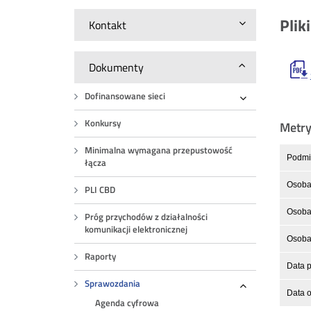
Plik
Kontakt
Dokumenty
Dofinansowane sieci
Rozwiń
Konkursy
Metr
Minimalna wymagana przepustowość
Podmio
łącza
Osoba
PLI CBD
Osoba 
Próg przychodów z działalności
komunikacji elektronicznej
Osoba 
Raporty
Data p
Sprawozdania
Data o
Rozwiń
Agenda cyfrowa