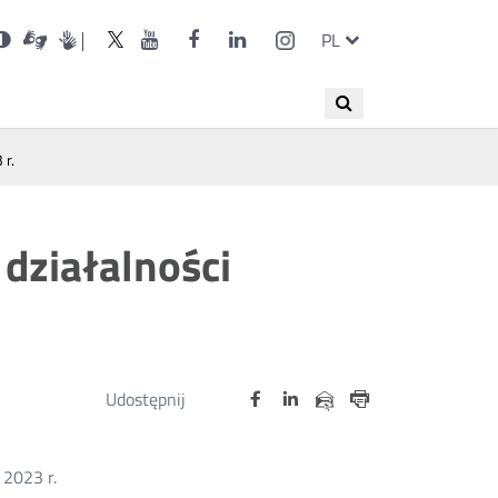
ienia
Otwórz
Otwórz
Wersja
UKE
UKE
UKE
UKE
UKE
ZMIEŃ
Otwórz
Otwórz
Otwórz
Otwórz
Otwórz
Otwórz
PL
Dla
Otwórz
w
w
niesłyszących
kontrastowa
w
na
na
na
na
na
JĘZYK
ększa
w
w
w
w
w
w
PRZEŁĄC
nowym
nowym
nowym
portalu
portalu
portalu
portalu
portalu
nka
nowym
nowym
nowym
nowym
nowym
nowym
oknie
oknie
oknie
Twitter
Youtube
Facebook
LinkedIn
Instagram
oknie
oknie
oknie
oknie
oknie
oknie
Wyszukiwana
Wyszukaj
JĘZYKÓW
fraza
 r.
działalności
Udostępnij
Udostępnij
Udostępnij
Otwórz
Otwórz
Otwórz
Udostępnij
Udostępnij
na
na
na
w
w
w
przez
portalu
portalu
portalu
Drukuj
nowym
nowym
nowym
e-
oknie
oknie
oknie
Twitter
Facebook
Linkedin
mail
2023 r.