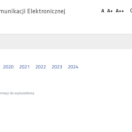
Ustaw
A
A+
A++
munikacji Elektronicznej
Domyślna
Większa
Najwi
Social
czcionka
czcionka
czcio
Media
2020
2021
2022
2023
2024
ormacji do wyświetlenia