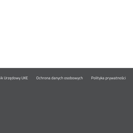
Otwórz
Ot
opka
nik Urzędowy UKE
Ochrona danych osobowych
Polityka prywatności
w
w
nowym
no
oknie
okn
nu