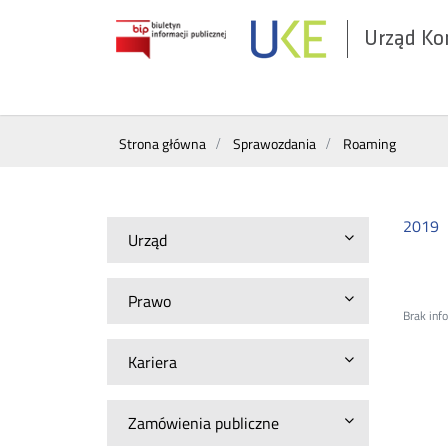
Urząd Ko
Otwórz
w
nowym
Wyszukiwarka
oknie
Strona główna
Sprawozdania
Roaming
2019
Urząd
Prawo
Brak inf
Kariera
Zamówienia publiczne