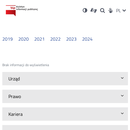
Ustawienia
Otwórz
Otwórz
Wersja
ZMI
PL
Dla
Wyszukiwark
Otwórz
zukaj
Social
w
w
niesłyszących
kontrastowa
w
JĘZ
PRZ
nowym
nowym
nowym
Media
oknie
oknie
oknie
JĘZ
2019
2020
2021
2022
2023
2024
Brak informacji do wyświetlenia
Urząd
Prawo
Kariera