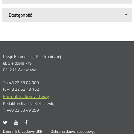
Dostępność
Dane
Urząd Komunikacji Elektronicznej
ul. Giełdowa 7/9
kontaktowe
01-211 Warszawa
T: +48 22 33 04 000
F: +48 22 53 49 162
Formularz kontaktowy
Redaktor: Klaudia Kieliszczyk,
T: +48 22 53 49 299
UKE
UKE
UKE
Otwórz
Otwórz
Otwórz
na
na
na
w
w
w
Otwórz
Dziennik Urzędowy UKE
Ochrona danych osobowych
portalu
portalu
portalu
nowym
nowym
nowym