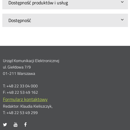
Dostępność produktów i usług
Dostępność
Dane
Urząd Komunikacji Elektronicznej
ul. Giełdowa 7/9
kontaktowe
01-211 Warszawa
T: +48 22 33 04 000
F: +48 22 53 49 162
Formularz kontaktowy
Redaktor: Klaudia Kieliszczyk,
T: +48 22 53 49 299
UKE
UKE
UKE
Otwórz
Otwórz
Otwórz
na
na
na
w
w
w