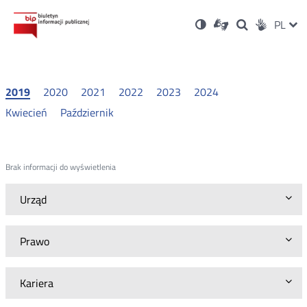
Ustawienia
Otwórz
Otwórz
Wersja
ZMI
PL
Dla
Wyszukiwark
Otwórz
zukaj
Social
w
w
niesłyszących
kontrastowa
w
JĘZ
PRZ
nowym
nowym
nowym
Media
oknie
oknie
oknie
JĘZ
2019
2020
2021
2022
2023
2024
Kwiecień
Październik
Brak informacji do wyświetlenia
Urząd
Prawo
Kariera