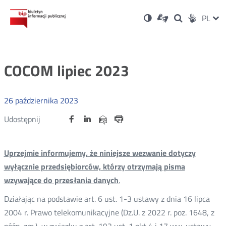
Ustawienia
Otwórz
Otwórz
Wersja
ZMI
PL
Dla
Wyszukiwark
Otwórz
zukaj
Social
w
w
niesłyszących
kontrastowa
w
JĘZ
PRZ
nowym
nowym
nowym
Media
oknie
oknie
oknie
JĘZ
COCOM lipiec 2023
26
października
2023
Udostępnij
Udostępnij
Udostępnij
Otwórz
Otwórz
Otwórz
Udostępnij
Udostępnij
na
na
na
w
w
w
przez
portalu
portalu
portalu
Drukuj
nowym
nowym
nowym
e-
oknie
oknie
oknie
Twitter
Facebook
Linkedin
mail
Uprzejmie informujemy, że niniejsze wezwanie dotyczy
wyłącznie przedsiębiorców, którzy otrzymają pisma
wzywające do przesłania danych
.
Działając na podstawie art. 6 ust. 1-3 ustawy z dnia 16 lipca
2004 r. Prawo telekomunikacyjne (Dz.U. z 2022 r. poz. 1648, z