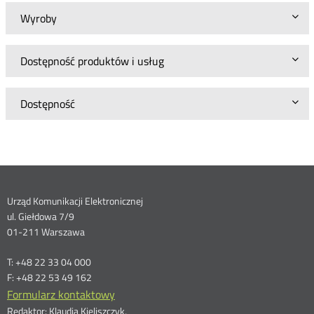
Wyroby
Dostępność produktów i usług
Dostępność
Dane
Urząd Komunikacji Elektronicznej
ul. Giełdowa 7/9
kontaktowe
01-211 Warszawa
T: +48 22 33 04 000
F: +48 22 53 49 162
Formularz kontaktowy
Redaktor: Klaudia Kieliszczyk,