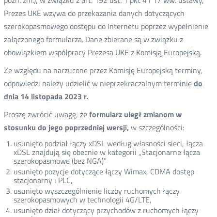
późn. zm.), w związku z art. 192 ust. 1 pkt 4 i 17 ww. ustawy,
Prezes UKE wzywa do przekazania danych dotyczących
szerokopasmowego dostępu do Internetu poprzez wypełnienie
załączonego formularza. Dane zbierane są w związku z
obowiązkiem współpracy Prezesa UKE z Komisją Europejską.
Ze względu na narzucone przez Komisję Europejską terminy,
odpowiedzi należy udzielić w nieprzekraczalnym terminie
do
dnia 14 listopada 2023 r.
Proszę zwrócić uwagę, że
formularz uległ zmianom w
stosunku do jego poprzedniej wersji,
w szczególności:
usunięto podział łączy xDSL według własności sieci, łącza
xDSL znajdują się obecnie w kategorii „Stacjonarne łącza
szerokopasmowe (bez NGA)”
usunięto pozycje dotyczące łączy Wimax, CDMA dostęp
stacjonarny i PLC,
usunięto wyszczególnienie liczby ruchomych łączy
szerokopasmowych w technologii 4G/LTE,
usunięto dział dotyczący przychodów z ruchomych łączy