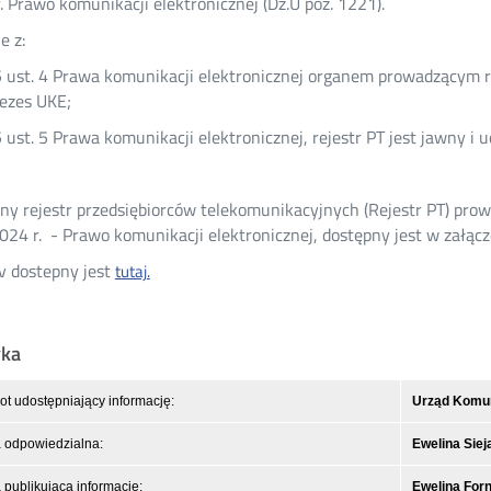
. Prawo komunikacji elektronicznej (Dz.U poz. 1221).
e z:
 5 ust. 4 Prawa komunikacji elektronicznej organem prowadzącym 
rezes UKE;
 5 ust. 5 Prawa komunikacji elektronicznej, rejestr PT jest jawny i 
ny rejestr przedsiębiorców telekomunikacyjnych (Rejestr PT) pro
2024 r. - Prawo komunikacji elektronicznej, dostępny jest w załąc
sv dostepny jest
tutaj.
yka
t udostępniający informację:
Urząd Komuni
 odpowiedzialna:
Ewelina Siej
publikująca informację:
Ewelina For