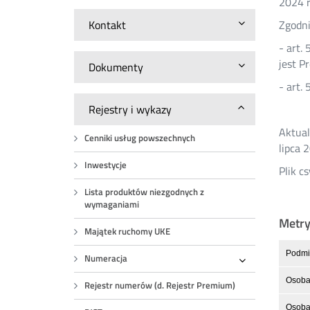
2024 r
Kontakt
Zgodni
- art.
jest P
Dokumenty
- art.
Rejestry i wykazy
Aktual
Cenniki usług powszechnych
lipca 
Inwestycje
Plik c
Lista produktów niezgodnych z
wymaganiami
Metr
Majątek ruchomy UKE
Podmio
Numeracja
Rozwiń
Osoba
Rejestr numerów (d. Rejestr Premium)
Osoba 