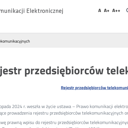
Ustaw
A
A+
A++
munikacji Elektronicznej
Domyślna
Większa
Najwi
Social
czcionka
czcionka
czcio
Media
lekomunikacyjnych
jestr przedsiębiorców tel
Rejestr przedsiębiorców telekomun
topada 2024 r. weszła w życie ustawa – Prawo komunikacji elektron
ące prowadzenia rejestru przedsiębiorców telekomunikacyjnych o
wę prawną wpisu do rejestru przedsiębiorców telekomunikacyjnych 