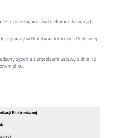
rejestr przedsiębiorców telekomunikacyjnych
udostępniany w Biuletynie Informacji Publicznej.
wadzony zgodnie z przepisami ustawy z dnia 12
zonym pliku.
kacji Elektronicznej
ak
nalczyk