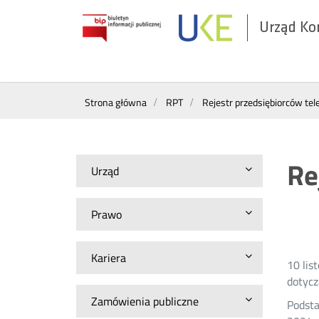
Urząd Ko
Otwórz
w
nowym
Wyszukiwarka
oknie
Strona główna
RPT
Rejestr przedsiębiorców te
Re
Urząd
Prawo
Kariera
10 lis
dotycz
Zamówienia publiczne
Podsta