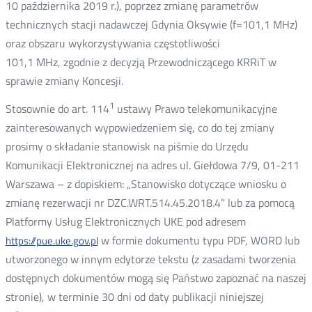
10 października 2019 r.), poprzez zmianę parametrów
technicznych stacji nadawczej Gdynia Oksywie (f=101,1 MHz)
oraz obszaru wykorzystywania częstotliwości
101,1 MHz, zgodnie z decyzją Przewodniczącego KRRiT w
sprawie zmiany Koncesji.
1
Stosownie do art. 114
ustawy Prawo telekomunikacyjne
zainteresowanych wypowiedzeniem się, co do tej zmiany
prosimy o składanie stanowisk na piśmie do Urzędu
Komunikacji Elektronicznej na adres ul. Giełdowa 7/9, 01-211
Warszawa – z dopiskiem: „Stanowisko dotyczące wniosku o
zmianę rezerwacji nr DZC.WRT.514.45.2018.4” lub za pomocą
Platformy Usług Elektronicznych UKE pod adresem
w formie dokumentu typu PDF, WORD lub
https://pue.uke.gov.pl
utworzonego w innym edytorze tekstu (z zasadami tworzenia
dostępnych dokumentów mogą się Państwo zapoznać na naszej
stronie), w terminie 30 dni od daty publikacji niniejszej