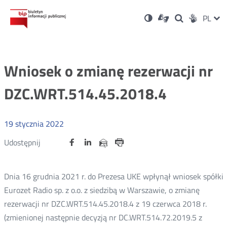
Ustawienia
Otwórz
Otwórz
Wersja
ZMI
PL
Dla
Wyszukiwark
Otwórz
zukaj
Social
w
w
niesłyszących
kontrastowa
w
JĘZ
PRZ
nowym
nowym
nowym
Media
oknie
oknie
oknie
JĘZ
Wniosek o zmianę rezerwacji nr
DZC.WRT.514.45.2018.4
19
stycznia
2022
Udostępnij
Udostępnij
Udostępnij
Otwórz
Otwórz
Otwórz
Udostępnij
Udostępnij
na
na
na
w
w
w
przez
portalu
portalu
portalu
Drukuj
nowym
nowym
nowym
e-
oknie
oknie
oknie
Twitter
Facebook
Linkedin
mail
Dnia 16 grudnia 2021 r. do Prezesa UKE wpłynął wniosek spółki
Eurozet Radio sp. z o.o. z siedzibą w Warszawie, o zmianę
rezerwacji nr DZC.WRT.514.45.2018.4 z 19 czerwca 2018 r.
(zmienionej następnie decyzją nr DC.WRT.514.72.2019.5 z