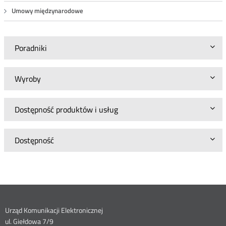
Umowy międzynarodowe
Poradniki
Wyroby
Dostępność produktów i usług
Dostępność
Dane
Urząd Komunikacji Elektronicznej
ul. Giełdowa 7/9