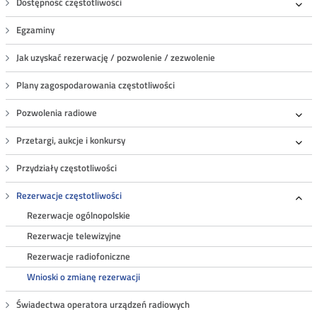
Dostępność częstotliwości
Roz
Egzaminy
Jak uzyskać rezerwację / pozwolenie / zezwolenie
Plany zagospodarowania częstotliwości
Pozwolenia radiowe
Roz
Przetargi, aukcje i konkursy
Roz
Przydziały częstotliwości
Rezerwacje częstotliwości
Roz
Rezerwacje ogólnopolskie
Rezerwacje telewizyjne
Rezerwacje radiofoniczne
Wnioski o zmianę rezerwacji
Świadectwa operatora urządzeń radiowych