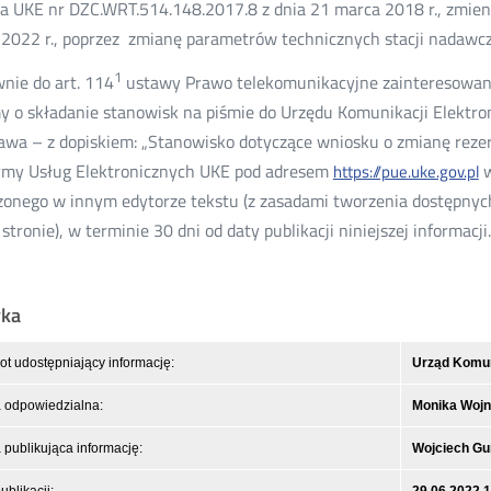
a UKE nr DZC.WRT.514.148.2017.8 z dnia 21 marca 2018 r., zmien
2022 r., poprzez zmianę parametrów technicznych stacji nadawc
1
nie do art. 114
ustawy Prawo telekomunikacyjne zainteresowany
y o składanie stanowisk na piśmie do Urzędu Komunikacji Elektron
wa – z dopiskiem: „Stanowisko dotyczące wniosku o zmianę reze
rmy Usług Elektronicznych UKE pod adresem
w
https://pue.uke.gov.pl
onego w innym edytorze tekstu (z zasadami tworzenia dostępny
 stronie), w terminie 30 dni od daty publikacji niniejszej informacji.
yka
t udostępniający informację:
Urząd Komuni
 odpowiedzialna:
Monika Woj
publikująca informację:
Wojciech Gu