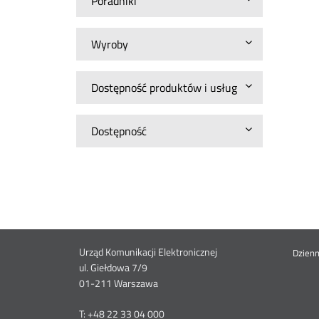
Poradniki
Wyroby
Dostępność produktów i usług
Dostępność
Dane
Urząd Komunikacji Elektronicznej
St
Dzien
ul. Giełdowa 7/9
01-211 Warszawa
kontaktowe
me
T: +48 22 33 04 000