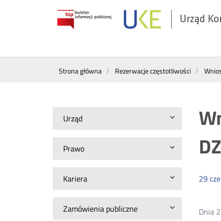
Urząd Ko
Otwórz
w
nowym
Wyszukiwarka
oknie
Strona główna
Rezerwacje częstotliwości
Wnios
Wn
Urząd
DZ
Prawo
Kariera
29
cz
Zamówienia publiczne
Dnia 2