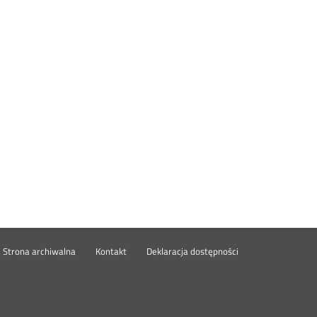
wórz
Strona archiwalna
Kontakt
Deklaracja dostępności
wym
ie