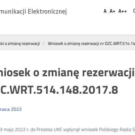
Ustaw
A
A+
A++
munikacji Elektronicznej
Domyślna
Większa
Najwi
Social
czcionka
czcionka
czcio
Media
ki o zmianę rezerwacji
Wniosek o zmianę rezerwacji nr DZC.WRT.514.1
iosek o zmianę rezerwacji
C.WRT.514.148.2017.8
erwca
2022
3 maja 2022 r. do Prezesa UKE wpłynął wniosek Polskiego Radia S