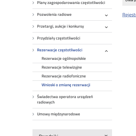
Data p
Plany zagospodarowania częstotliwości
Rejest
Pozwolenia radiowe
Rozwiń
Przetargi, aukcje i konkursy
Rozwiń
Przydziały częstotliwości
Rezerwacje częstotliwości
Rozwiń
Rezerwacje ogólnopolskie
Rezerwacje telewizyjne
Rezerwacje radiofoniczne
Wnioski o zmianę rezerwacji
Świadectwa operatora urządzeń
radiowych
Umowy międzynarodowe