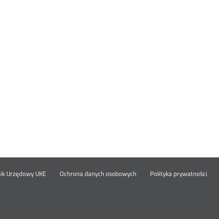
Otwórz
Ot
opka
nik Urzędowy UKE
Ochrona danych osobowych
Polityka prywatności
w
w
nowym
no
oknie
okn
nu