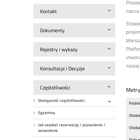
Prezes
marca 
Kontakt
Stosow
Dokumenty
prosim
Warsza
Platfo
Rejestry i wykazy
utworz
naszej
Konsultacje i Decyzje
Częstotliwości
Metr
Dostępność częstotliwości
Podmio
Rozwiń
Egzaminy
Osoba
Jak uzyskać rezerwację / pozwolenie /
Osoba 
zezwolenie