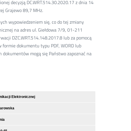
ionej decyzją DC.WRT.514.30.2020.17 z dnia 14
zej Grajewo 89,7 MHz.
ch wypowiedzeniem się, co do tej zmiany
icznej na adres ul. Giełdowa 7/9, 01-211
rwacji DZC.WRT.514.148.2017.8 lub za pomocą
 formie dokumentu typu PDF, WORD lub
ch dokumentów mogą się Państwo zapoznać na
kacji Elektronicznej
narowska
nia