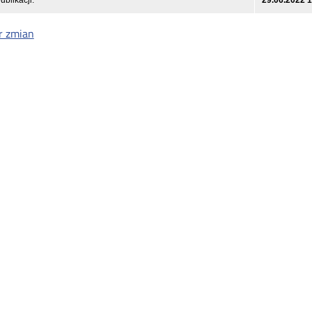
ublikacji:
29.06.2022 
r zmian