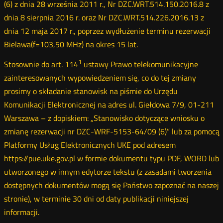
(6) z dnia 28 września 2011 r., Nr DZC.WRT.514.150.2016.8 z
dnia 8 sierpnia 2016 r. oraz Nr DZC.WRT.514.226.2016.13 z
dnia 12 maja 2017 r., poprzez wydłużenie terminu rezerwacji
Bielawa(f=103,50 MHz) na okres 15 lat.
1
Stosownie do art. 114
ustawy Prawo telekomunikacyjne
zainteresowanych wypowiedzeniem się, co do tej zmiany
prosimy o składanie stanowisk na piśmie do Urzędu
Komunikacji Elektronicznej na adres ul. Giełdowa 7/9, 01-211
Warszawa – z dopiskiem: „Stanowisko dotyczące wniosku o
zmianę rezerwacji nr DZC-WRF-5153-64/09 (6)” lub za pomocą
Platformy Usług Elektronicznych UKE pod adresem
https://pue.uke.gov.pl w formie dokumentu typu PDF, WORD lub
utworzonego w innym edytorze tekstu (z zasadami tworzenia
dostępnych dokumentów mogą się Państwo zapoznać na naszej
stronie), w terminie 30 dni od daty publikacji niniejszej
informacji.