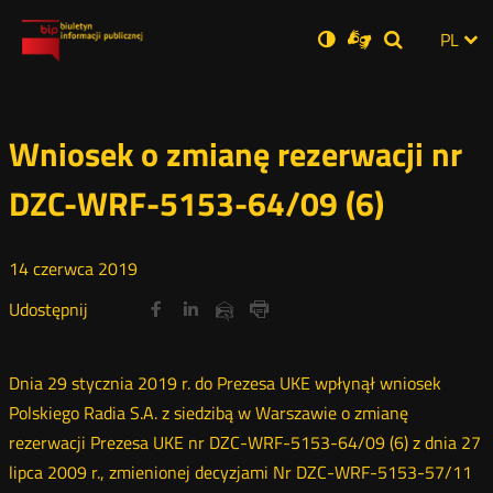
Ustawienia
Otwórz
Otwórz
Wersja
ZMI
PL
Dla
Wyszukiwar
Otwórz
zukaj
Social
w
w
niesłyszących
zwykła
w
JĘZ
PRZ
nowym
nowym
nowym
Media
oknie
oknie
oknie
JĘZ
Wniosek o zmianę rezerwacji nr
DZC-WRF-5153-64/09 (6)
14
czerwca
2019
Udostępnij
Udostępnij
Udostępnij
Otwórz
Otwórz
Otwórz
Udostępnij
Udostępnij
na
na
na
w
w
w
przez
portalu
portalu
portalu
Drukuj
nowym
nowym
nowym
e-
oknie
oknie
oknie
Twitter
Facebook
Linkedin
mail
Dnia 29 stycznia 2019 r. do Prezesa UKE wpłynął wniosek
Polskiego Radia S.A. z siedzibą w Warszawie o zmianę
rezerwacji Prezesa UKE nr DZC-WRF-5153-64/09 (6) z dnia 27
lipca 2009 r., zmienionej decyzjami Nr DZC-WRF-5153-57/11