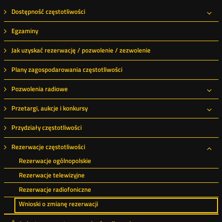
Dostępność częstotliwości
Roz
Egzaminy
Jak uzyskać rezerwację / pozwolenie / zezwolenie
Plany zagospodarowania częstotliwości
Pozwolenia radiowe
Roz
Przetargi, aukcje i konkursy
Roz
Przydziały częstotliwości
Rezerwacje częstotliwości
Roz
Rezerwacje ogólnopolskie
Rezerwacje telewizyjne
Rezerwacje radiofoniczne
Wnioski o zmianę rezerwacji