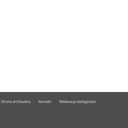
wórz
Strona archiwalna
Kontakt
Deklaracja dostępności
wym
ie