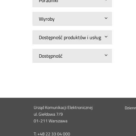
Poradniki
Wyroby
Dostępność produktów i usług
Dostępność
Dane
Urząd Komunikacji Elektronicznej
St
Dzien
ul. Giełdowa 7/9
01-211 Warszawa
kontaktowe
me
T: +48 22 33 04 000