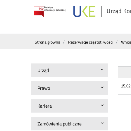
Urząd Ko
Otwórz
w
nowym
Wyszukiwarka
oknie
Strona główna
Rezerwacje częstotliwości
Wnios
Urząd
15.02
Prawo
Kariera
Zamówienia publiczne