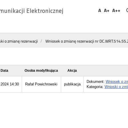
Ustaw
A
A+
A++
munikacji Elektronicznej
Domyślna
Większa
Najwi
Social
czcionka
czcionka
czcio
Media
ki o zmianę rezerwacji
Wniosek o zmianę rezerwacji nr DC.WRT.514.55
Data
Osoba modyfikująca
Akcja
Dokument:
Wniosek o zm
.2024 14:30
Rafał Powichrowski
publikacja
Kategoria:
Wnioski o zmi