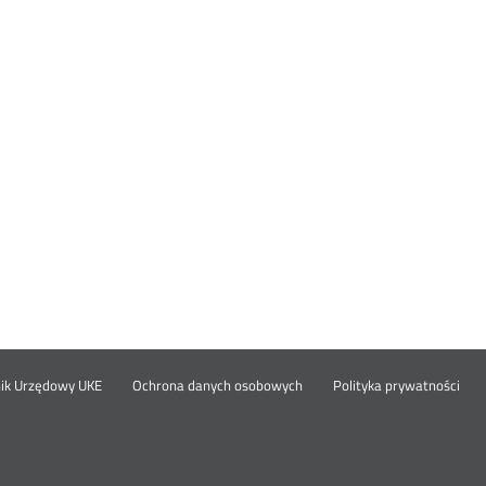
Otwórz
Ot
opka
nik Urzędowy UKE
Ochrona danych osobowych
Polityka prywatności
w
w
nowym
no
oknie
okn
nu