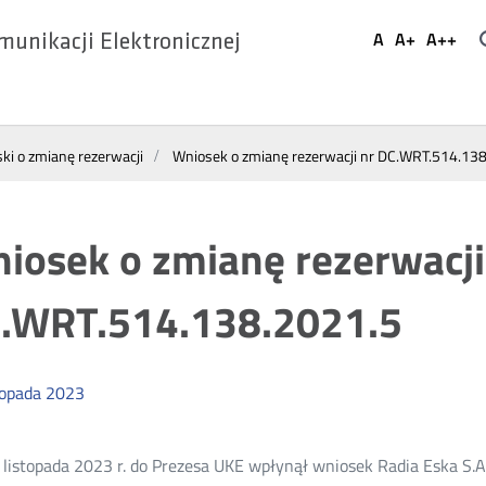
Ustaw
A
A+
A++
munikacji Elektronicznej
Domyślna
Większa
Najwi
Social
czcionka
czcionka
czcio
Media
ki o zmianę rezerwacji
Wniosek o zmianę rezerwacji nr DC.WRT.514.13
iosek o zmianę rezerwacji
.WRT.514.138.2021.5
topada
2023
 listopada 2023 r. do Prezesa UKE wpłynął wniosek Radia Eska S.A