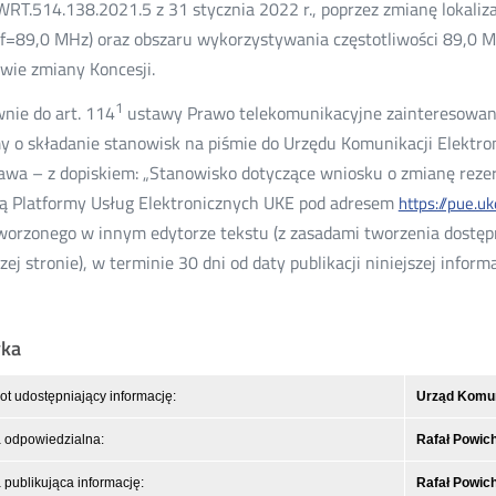
WRT.514.138.2021.5 z 31 stycznia 2022 r., poprzez zmianę lokaliz
(f=89,0 MHz) oraz obszaru wykorzystywania częstotliwości 89,0 
wie zmiany Koncesji.
1
nie do art. 114
ustawy Prawo telekomunikacyjne zainteresowany
y o składanie stanowisk na piśmie do Urzędu Komunikacji Elektron
wa – z dopiskiem: „Stanowisko dotyczące wniosku o zmianę rezer
 Platformy Usług Elektronicznych UKE pod adresem
https://pue.uk
worzonego w innym edytorze tekstu (z zasadami tworzenia dost
zej stronie), w terminie 30 dni od daty publikacji niniejszej informa
yka
t udostępniający informację:
Urząd Komuni
 odpowiedzialna:
Rafał Powic
publikująca informację:
Rafał Powic