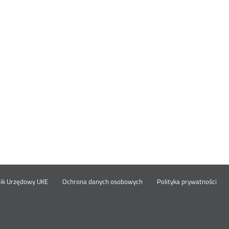
Otwórz
Ot
opka
nik Urzędowy UKE
Ochrona danych osobowych
Polityka prywatności
w
w
nowym
no
oknie
okn
nu