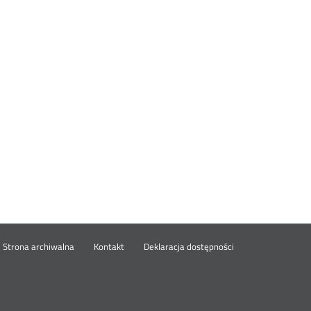
wórz
Strona archiwalna
Kontakt
Deklaracja dostępności
wym
ie