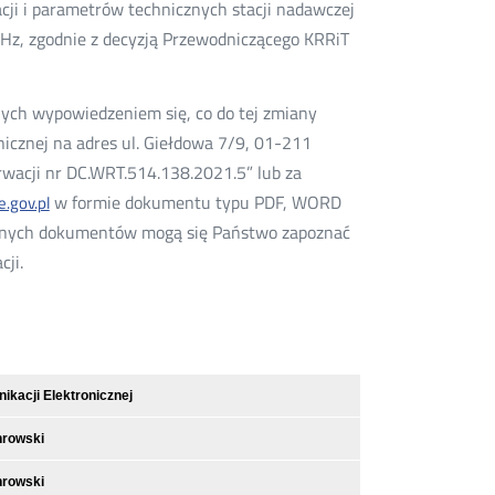
acji i parametrów technicznych stacji nadawczej
MHz, zgodnie z decyzją Przewodniczącego KRRiT
ch wypowiedzeniem się, co do tej zmiany
icznej na adres ul. Giełdowa 7/9, 01-211
wacji nr DC.WRT.514.138.2021.5” lub za
w formie dokumentu typu PDF, WORD
e.gov.pl
ępnych dokumentów mogą się Państwo zapoznać
cji.
kacji Elektronicznej
hrowski
hrowski