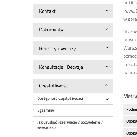
nr DC.
Iława 
Kontakt
w spra
Dokumenty
Stosow
prosim
Warsza
Rejestry i wykazy
pomocą
lub ut
Konsultacje i Decyzje
na nas
Częstotliwości
Metr
Dostępność częstotliwości
Rozwiń
Egzaminy
Podmio
Jak uzyskać rezerwację / pozwolenie /
Osoba
zezwolenie
Osoba 