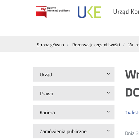
Urząd Ko
Otwórz
w
nowym
Wyszukiwarka
oknie
Strona główna
Rezerwacje częstotliwości
Wnios
Wn
Urząd
DC
Prawo
Kariera
14
lis
Zamówienia publiczne
Dnia 3