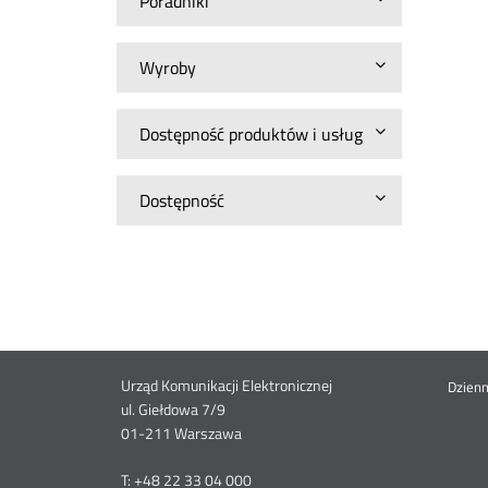
Poradniki
Wyroby
Dostępność produktów i usług
Dostępność
Dane
Urząd Komunikacji Elektronicznej
St
Dzien
ul. Giełdowa 7/9
01-211 Warszawa
kontaktowe
me
T: +48 22 33 04 000