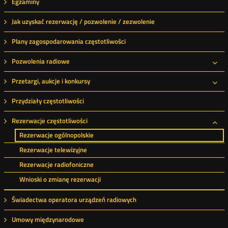
Egzaminy
Jak uzyskać rezerwację / pozwolenie / zezwolenie
Plany zagospodarowania częstotliwości
Pozwolenia radiowe
Roz
Przetargi, aukcje i konkursy
Roz
Przydziały częstotliwości
Rezerwacje częstotliwości
Roz
Rezerwacje ogólnopolskie
Rezerwacje telewizyjne
Rezerwacje radiofoniczne
Wnioski o zmianę rezerwacji
Świadectwa operatora urządzeń radiowych
Umowy międzynarodowe