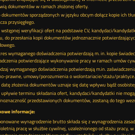
wią dokumentów w ramach złożonej oferty.
 dokumentów sporządzonych w języku obcym dołącz kopie ich tłum
cza przysięgłego.
 wstępnej weryfikacji ofert na podstawie CV, kandydaci/kandydat
u, do przesłania kopii dokumentów jednoznacznie potwierdzającyc
dowego.
res wymaganego doświadczenia potwierdzają m. in. kopie świadect
adczenia potwierdzające wykonywanie pracy w ramach umów cywi
dzaj wymaganego doświadczenia potwierdzają m.in. zaświadczeni
no-prawne, umowy/porozumienia o wolontariacie/stażu/praktyce.
 datę złożenia dokumentów uznaje się datę wpływu bądź osobisteg
 upływie terminu składania ofert, kandydaci/kandydatki nie mogą 
dnoznaczność przedstawionych dokumentów, zostaną do tego wez
kowe informacje:
ponowane wynagrodzenie brutto składa się z wynagrodzenia zasa
loletnią pracę w służbie cywilnej, uzależnionego od stażu pracy, 