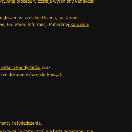
ektywnej procedury zostaje wyłoniony kandydat
głoszeń w siedzibie Urzędu, na stronie
wej Biuletynu Informacji Publicznej
Kancelarii
zystkich kandydatów
Otwórz
oraz
 także dokumentów dodatkowych,
w
nowym
oknie
enty i oświadczenia.
dyskowej (w chmurach) nie będą pobierane i nie