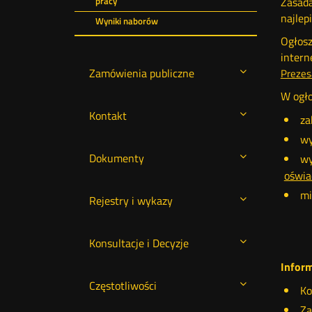
Zasada
pracy
najlep
Wyniki naborów
Ogłosz
inter
Zamówienia publiczne
Prezes
W ogło
Kontakt
za
wy
Dokumenty
wy
oświa
mi
Rejestry i wykazy
Konsultacje i Decyzje
Inform
Częstotliwości
Ko
Za