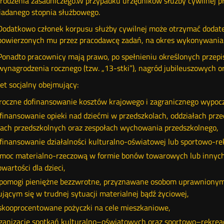
odzenia zasadniczego.W przypadku urzędników służby cywilnej prz
iadanego stopnia służbowego.
Dodatkowo członek korpusu służby cywilnej może otrzymać doda
powierzonych mu przez pracodawcę zadań, na okres wykonywania 
Ponadto pracownicy mają prawo, po spełnieniu określonych prze
wynagrodzenia rocznego (tzw. „13-stki”), nagród jubileuszowych 
iet socjalny obejmujący:
roczne dofinansowanie kosztów krajowego i zagranicznego wypocz
finansowanie opieki nad dziećmi w przedszkolach, oddziałach pr
ach przedszkolnych oraz zespołach wychowania przedszkolnego,
finansowanie działalności kulturalno-oświatowej lub sportowo-rek
moc materialno-rzeczową w formie bonów towarowych lub innych ś
wartości dla dzieci,
pomogi pieniężne bezzwrotne, przyznawane osobom uprawnionym
ującym się w trudnej sytuacji materialnej bądź życiowej,
skooprocentowane pożyczki na cele mieszkaniowe,
ganizację spotkań kulturalno–oświatowych oraz sportowo–rekrea