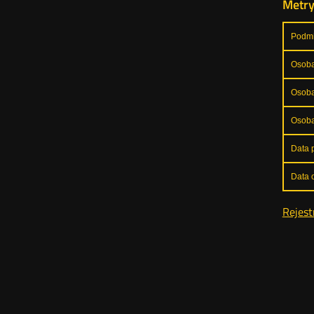
Metr
Podmi
Osoba
Osoba
Osoba
Data p
Data o
Rejest