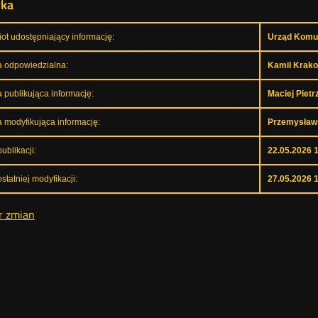
yka
ot udostępniający informację:
Urząd Komun
 odpowiedzialna:
Kamil Krako
 publikująca informację:
Maciej Piet
 modyfikująca informację:
Przemysław
ublikacji:
22.05.2026 
statniej modyfikacji:
27.05.2026 
r zmian