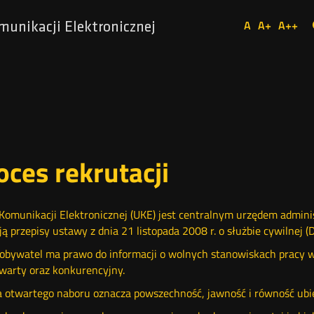
Ustaw
A
A+
A++
munikacji Elektronicznej
Domyślna
Większa
Najw
Social
czcionka
czcionka
czcio
Media
oces rekrutacji
Komunikacji Elektronicznej (UKE) jest centralnym urzędem adminis
ją przepisy ustawy z dnia 21 listopada 2008 r. o służbie cywilnej (Dz
obywatel ma prawo do informacji o wolnych stanowiskach pracy w s
twarty oraz konkurencyjny.
 otwartego naboru oznacza powszechność, jawność i równość ubieg