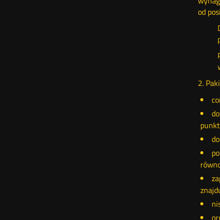
wynagr
od pos
2. Pak
co
do
punkt
do
po
równo
za
znajd
ni
or