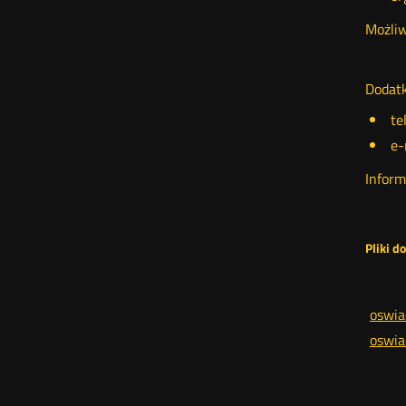
Możliw
Dodatk
te
e-
Inform
Pliki d
oswi
oswia