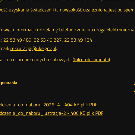
ość uzyskania świadczeń i ich wysokość uzależniona jest od speł
owych informacji udzielamy telefonicznie lub drogą elektroniczną
l.: 22 53 49 489, 22 53 49 227, 22 53 49 124
mail:
rekrutacja@uke.gov.pl
.
acja o ochronie danych osobowych: (
)
link do dokumentu
o pobrania
adczenia_do_naboru_2026_4 -
404 KB
plik PDF
dczenie_do_naboru_lustracja-2 -
406 KB
plik PDF