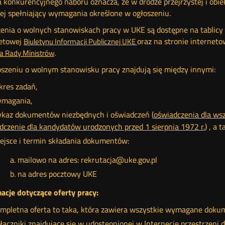
 konkurencyjnego naboru oznacza, że w drodze przejrzystej i obi
iej spełniający wymagania określone w ogłoszeniu.
enia o wolnych stanowiskach pracy w UKE są dostępne na tablicy o
netowej
Otwórz
oraz na stronie interneto
Biuletynu Informacji Publicznej UKE
.
w
a Rady Ministrów
nowym
szeniu o wolnym stanowisku pracy znajdują się między innymi:
oknie
kres zadań,
magania,
kaz dokumentów niezbędnych i oświadczeń (
oświadczenia dla ws
dczenie dla kandydatów urodzonych przed 1 sierpnia 1972 r.
) , a
ejsce i termin składania dokumentów:
mailowo na adres: rekrutacja@uke.gov.pl
na adres pocztowy UKE
acje dotyczące oferty pracy:
mpletna oferta to taka, która zawiera wszystkie wymagane dokum
łączniki znajdujące się w udostępnionej w Internecie przestrzeni 