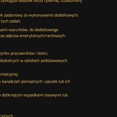
ysługuje dodatek służy cywilnej, uzależniony
tek zadaniowy za wykonywanie dodatkowych,
tych zadań.
pisami warunków, do dodatkowego
oraz odpraw emerytalnych/rentowych.
ynku pracowników i dzieci,
zedszkolnych w szkołach podstawowych,
reacyjnej,
wiadczeń pieniężnych i paczek lub ich
 dotkniętym wypadkami losowymi lub
cyjnych,