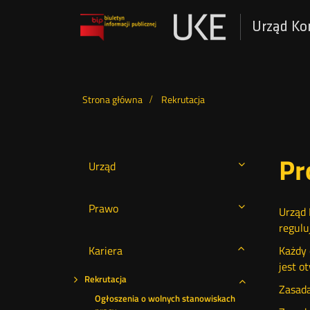
Urząd Ko
Otwórz
w
nowym
Wyszukiwarka
oknie
Strona główna
Rekrutacja
Pr
Urząd
Prawo
Urząd 
regulu
Kariera
Każdy 
jest o
Rekrutacja
Zasada
Rozwiń
Ogłoszenia o wolnych stanowiskach