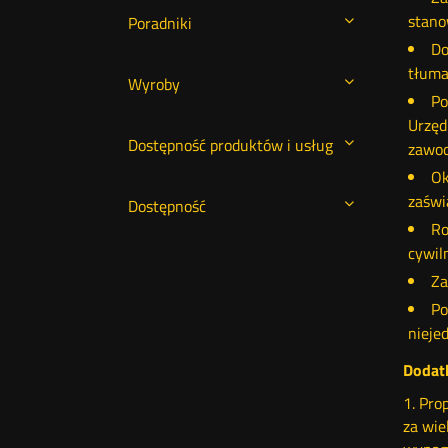
stano
Poradniki
Do
tłuma
Wyroby
Po
Urzęd
Dostępność produktów i usług
zawo
Ok
zaświ
Dostępność
Ro
cywil
Za
Po
nieje
Dodat
1. Pro
za wie