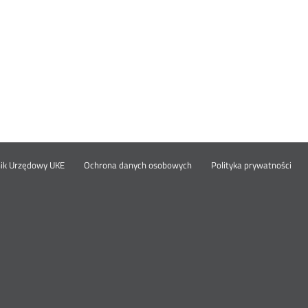
Otwórz
Ot
opka
nik Urzędowy UKE
Ochrona danych osobowych
Polityka prywatności
w
w
nowym
no
oknie
okn
nu