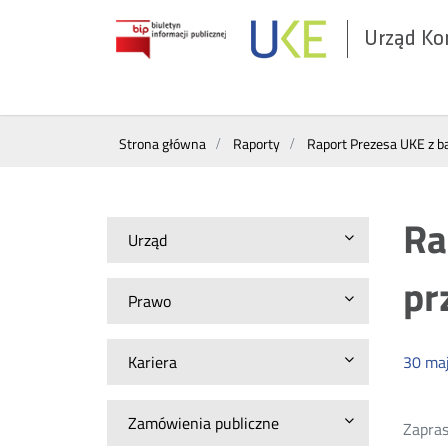
Urząd Ko
Otwórz
w
nowym
Wyszukiwarka
oknie
Strona główna
Raporty
Raport Prezesa UKE z b
Ra
Urząd
pr
Prawo
Kariera
30
ma
Zamówienia publiczne
Zapras