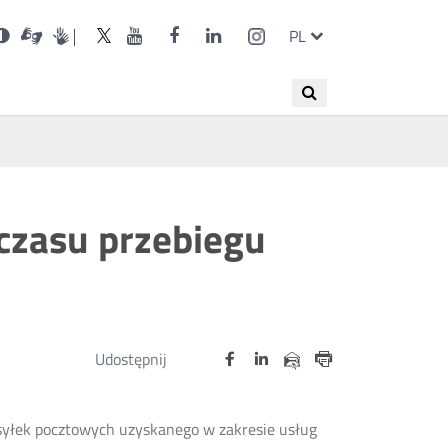
ienia
Otwórz
Otwórz
Wersja
UKE
UKE
UKE
UKE
UKE
ZMIEŃ
Otwórz
Otwórz
Otwórz
Otwórz
Otwórz
Otwórz
PL
Dla
Otwórz
w
w
niesłyszących
kontrastowa
w
na
na
na
na
na
JĘZYK
ększa
w
w
w
w
w
w
PRZEŁĄC
nowym
nowym
nowym
portalu
portalu
portalu
portalu
portalu
nka
nowym
nowym
nowym
nowym
nowym
nowym
oknie
oknie
oknie
Twitter
Youtube
Facebook
LinkedIn
Instagram
oknie
oknie
oknie
oknie
oknie
oknie
Wyszukiwana
Wyszukaj
JĘZYKÓW
fraza
czasu przebiegu
Udostępnij
Udostępnij
Udostępnij
Otwórz
Otwórz
Otwórz
Udostępnij
Udostępnij
na
na
na
w
w
w
przez
portalu
portalu
portalu
Drukuj
nowym
nowym
nowym
e-
oknie
oknie
oknie
Twitter
Facebook
Linkedin
mail
syłek pocztowych uzyskanego w zakresie usług