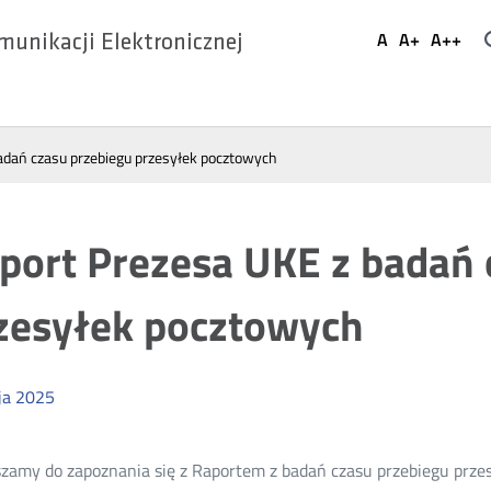
Ustaw
A
A+
A++
munikacji Elektronicznej
Domyślna
Większa
Najwi
Social
czcionka
czcionka
czcio
Media
adań czasu przebiegu przesyłek pocztowych
port Prezesa UKE z badań 
zesyłek pocztowych
ja
2025
zamy do zapoznania się z Raportem z badań czasu przebiegu prze