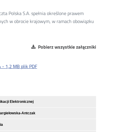
czta Polska S.A. spełnia określone prawem
anych w obrocie krajowym, w ramach obowiązku
Pobierz wszystkie załączniki
4 -
1,2 MB
plik PDF
acji Elektronicznej
argiełowska-Antczak
ia