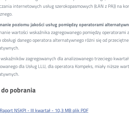
czania internetowych usług szerokopasmowych (ŁAN z PA)) na ko
cznego.
nanie poziomu jakości usług pomiędzy operatorami alternatywn
anie wartości wskaźnika zagregowanego pomiędzy operatorami a
 obsługi danego operatora alternatywnego różni się od przeciętn
atywnych.
wskaźników zagregowanych dla analizowanego trzeciego kwartału
owanego dla Usług LLU, dla operatora Kompeks, miały niższe war
atywnych.
i do pobrania
Raport NSKPI - III kwartał -
10,3 MB
plik PDF