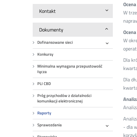
Ocena 
Kontakt
W trze
napraw
Dokumenty
Ocena 
W okre
Dofinansowane sieci
Rozwiń
operat
Konkursy
Dla kr
Minimalna wymagana przepustowość
kwarta
łącza
Dla dł
PLI CBD
kwarta
Próg przychodów z działalności
Analiz
komunikacji elektronicznej
Analiz
Raporty
Analiz
Sprawozdania
- dla 
Rozwiń
korzyś
Stanowiska