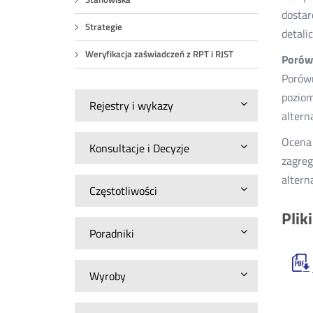
dostar
Strategie
detali
Weryfikacja zaświadczeń z RPT i RJST
Porów
Porówn
poziom
Rejestry i wykazy
altern
Ocena 
Konsultacje i Decyzje
zagreg
altern
Częstotliwości
Plik
Poradniki
Wyroby