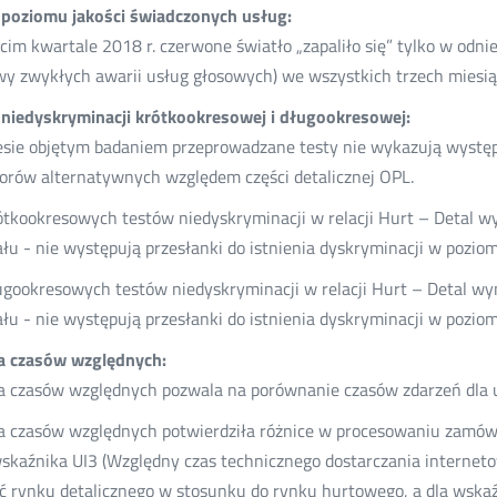
poziomu jakości świadczonych usług:
cim kwartale 2018 r. czerwone światło „zapaliło się” tylko w odn
y zwykłych awarii usług głosowych) we wszystkich trzech miesi
niedyskryminacji krótkookresowej i długookresowej:
sie objętym badaniem przeprowadzane testy nie wykazują wystę
orów alternatywnych względem części detalicznej OPL.
ótkookresowych testów niedyskryminacji w relacji Hurt – Detal w
łu - nie występują przesłanki do istnienia dyskryminacji w pozio
ugookresowych testów niedyskryminacji w relacji Hurt – Detal wy
łu - nie występują przesłanki do istnienia dyskryminacji w pozio
a czasów względnych:
a czasów względnych pozwala na porównanie czasów zdarzeń dla u
a czasów względnych potwierdziła różnice w procesowaniu zamó
wskaźnika UI3 (Względny czas technicznego dostarczania interne
ć rynku detalicznego w stosunku do rynku hurtowego, a dla wska