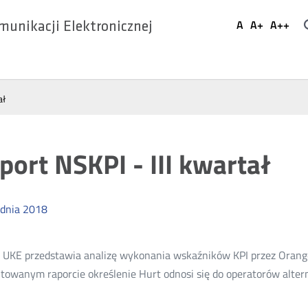
Ustaw
A
A+
A++
munikacji Elektronicznej
Domyślna
Większa
Najwi
Social
czcionka
czcionka
czcio
Media
ał
port NSKPI - III kwartał
dnia
2018
 UKE przedstawia analizę wykonania wskaźników KPI przez Orange 
towanym raporcie określenie Hurt odnosi się do operatorów altern