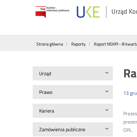
Urząd Ko
Otwórz
w
nowym
Wyszukiwarka
oknie
Strona główna
Raporty
Raport NSKPI - III kwart
Ra
Urząd
Prawo
13
gru
Kariera
Prezes
prezen
Zamówienia publiczne
OPL.