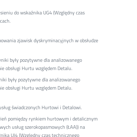
iesieniu do wskaźnika UG4 (Względny czas
ącach.
powania zjawisk dyskryminacyjnych w obsłudze
yniki były pozytywne dla analizowanego
mie obsługi Hurtu względem Detalu.
niki były pozytywne dla analizowanego
mie obsługi Hurtu względem Detalu.
sług świadczonych Hurtowi i Detalowi.
wień pomiędzy rynkiem hurtowym i detalicznym
towych usług szerokopasmowych (ŁAA)) na
źnika UI4 (Względny czas technicznego