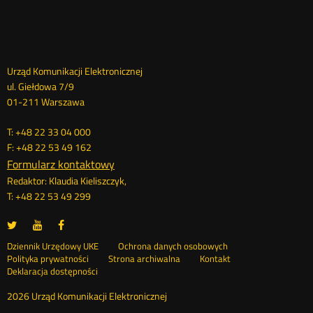
Dane
Urząd Komunikacji Elektronicznej
ul. Giełdowa 7/9
kontaktowe
01-211 Warszawa
T: +48 22 33 04 000
F: +48 22 53 49 162
Formularz kontaktowy
Redaktor: Klaudia Kieliszczyk,
T: +48 22 53 49 299
UKE
UKE
UKE
Otwórz
Otwórz
Otwórz
na
na
na
w
w
w
Otwórz
Stopka
Dziennik Urzędowy UKE
Ochrona danych osobowych
portalu
portalu
portalu
nowym
nowym
nowym
Otwórz
w
Polityka prywatności
Strona archiwalna
Kontakt
Twitter
Youtube
Facebook
oknie
oknie
oknie
w
nowym
Deklaracja dostępności
menu
nowym
oknie
oknie
2026 Urząd Komunikacji Elektronicznej