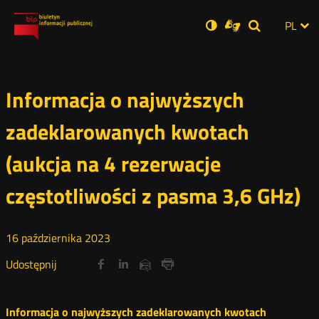
Ustawienia
Otwórz
Otwórz
Wersja
ZMI
PL
Dla
Wyszukiwar
Otwórz
zukaj
Social
w
w
niesłyszących
zwykła
w
JĘZ
PRZ
nowym
nowym
nowym
Media
oknie
oknie
oknie
JĘZ
Informacja o najwyższych
zadeklarowanych kwotach
(aukcja na 4 rezerwacje
częstotliwości z pasma 3,6 GHz)
16
października
2023
Udostępnij
Udostępnij
Udostępnij
Otwórz
Otwórz
Otwórz
Udostępnij
Udostępnij
na
na
na
w
w
w
przez
portalu
portalu
portalu
Drukuj
nowym
nowym
nowym
e-
oknie
oknie
oknie
Twitter
Facebook
Linkedin
mail
Informacja o najwyższych zadeklarowanych kwotach