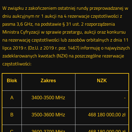
W związku z zakończeniem ostatniej rundy przeprowadzanej w
dniu aukcyjnym nr 1 aukcji na 4 rezerwacje częstotliwości z
pasma 3,6 GHz, na podstawie § 31 ust. 2 rozporządzenia
Ministra Cyfryzacji w sprawie przetargu, aukcji oraz konkursu
na rezerwację częstotliwości lub zasobów orbitalnych z dnia 11
lipca 2019 r. (Dz.U. z 2019 r. poz. 1467) informuję o najwyższych
zadeklarowanych kwotach (NZK) na poszczególne rezerwacje
częstotliwości:
Blok
Zakres
NZK
A
3400-3500 MHz
-
B
3500-3600 MHz
468 180 000,00 zł
C
3600-3700 MHz
468 180 000,00 zł