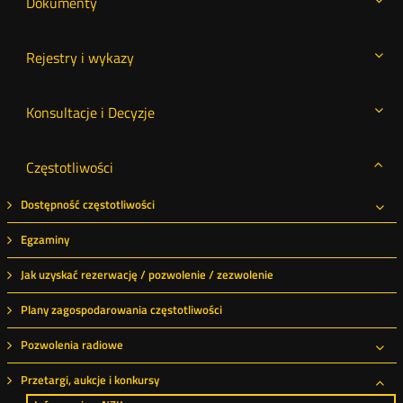
Dokumenty
Rejestry i wykazy
Konsultacje i Decyzje
Częstotliwości
Dostępność częstotliwości
Roz
Egzaminy
Jak uzyskać rezerwację / pozwolenie / zezwolenie
Plany zagospodarowania częstotliwości
Pozwolenia radiowe
Roz
Przetargi, aukcje i konkursy
Roz