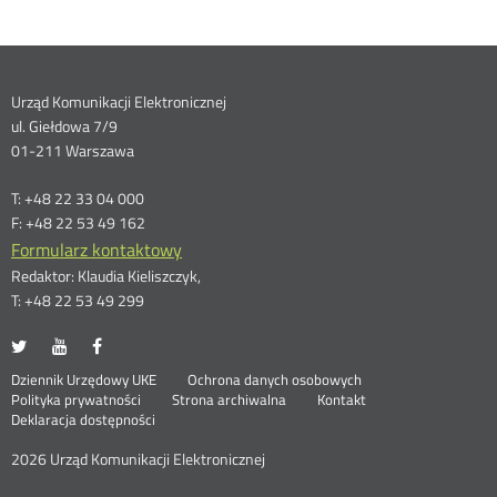
Dane
Urząd Komunikacji Elektronicznej
ul. Giełdowa 7/9
kontaktowe
01-211 Warszawa
T: +48 22 33 04 000
F: +48 22 53 49 162
Formularz kontaktowy
Redaktor: Klaudia Kieliszczyk,
T: +48 22 53 49 299
UKE
UKE
UKE
Otwórz
Otwórz
Otwórz
na
na
na
w
w
w
Otwórz
Stopka
Dziennik Urzędowy UKE
Ochrona danych osobowych
portalu
portalu
portalu
nowym
nowym
nowym
Otwórz
w
Polityka prywatności
Strona archiwalna
Kontakt
Twitter
Youtube
Facebook
oknie
oknie
oknie
w
nowym
Deklaracja dostępności
menu
nowym
oknie
oknie
2026 Urząd Komunikacji Elektronicznej