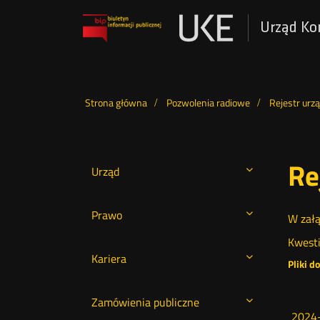
Urząd Ko
Otwórz
w
nowym
Wyszukiwarka
oknie
Strona główna
Pozwolenia radiowe
Rejestr urz
Re
Urząd
Prawo
W załą
Kwesti
Kariera
Pliki d
Zamówienia publiczne
2024