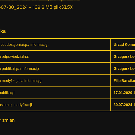
-07-30_2024 -
139,8 MB
plik XLSX
yka
ot udostępniający informację:
Urząd Komun
 odpowiedzialna:
Grzegorz L
 publikująca informację:
Grzegorz L
 modyfikująca informację:
Filip Barcik
ublikacji:
17.01.2020 
statniej modyfikacji:
30.07.2024 
r zmian