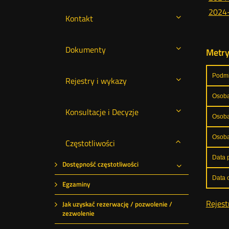
2024
Kontakt
Dokumenty
Metr
Podmi
Rejestry i wykazy
Osoba
Konsultacje i Decyzje
Osoba
Osoba
Częstotliwości
Data p
Dostępność częstotliwości
Rozwiń
Data o
Egzaminy
Rejest
Jak uzyskać rezerwację / pozwolenie /
zezwolenie