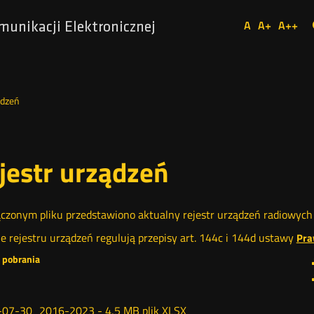
Ustaw
A
A+
A++
munikacji Elektronicznej
Domyślna
Większa
Najw
Social
czcionka
czcionka
czcio
Media
ądzeń
jestr urządzeń
czonym pliku przedstawiono aktualny rejestr urządzeń radiowyc
e rejestru urządzeń regulują przepisy art. 144c i 144d ustawy
Pra
o pobrania
-07-30_2016-2023 -
4,5 MB
plik XLSX