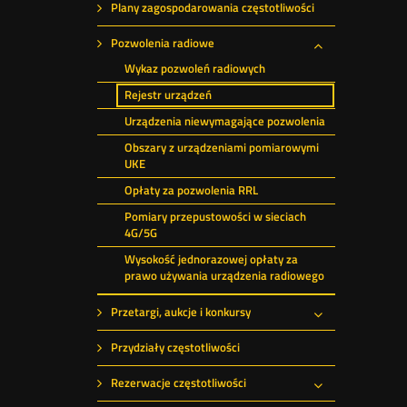
Plany zagospodarowania częstotliwości
Pozwolenia radiowe
Rozwiń
Wykaz pozwoleń radiowych
Rejestr urządzeń
Urządzenia niewymagające pozwolenia
Obszary z urządzeniami pomiarowymi
UKE
Opłaty za pozwolenia RRL
Pomiary przepustowości w sieciach
4G/5G
Wysokość jednorazowej opłaty za
prawo używania urządzenia radiowego
Przetargi, aukcje i konkursy
Rozwiń
Przydziały częstotliwości
Rezerwacje częstotliwości
Rozwiń