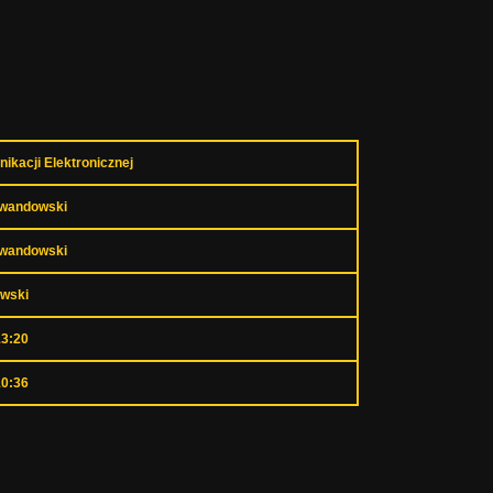
ikacji Elektronicznej
ewandowski
ewandowski
owski
13:20
10:36