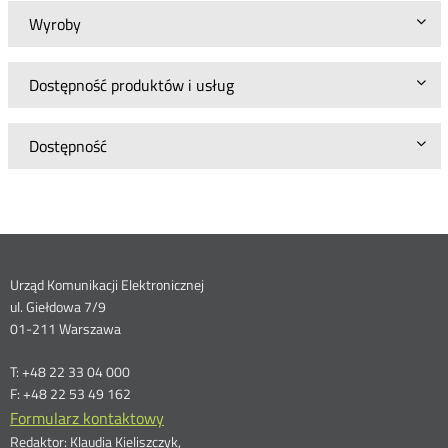
Wyroby
Dostępność produktów i usług
Dostępność
Dane
Urząd Komunikacji Elektronicznej
ul. Giełdowa 7/9
kontaktowe
01-211 Warszawa
T: +48 22 33 04 000
F: +48 22 53 49 162
Formularz kontaktowy
Redaktor: Klaudia Kieliszczyk,