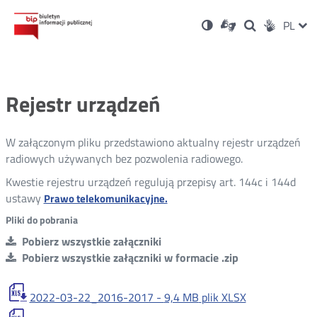
Ustawienia
Otwórz
Otwórz
Wersja
ZMI
PL
Dla
Wyszukiwark
Otwórz
zukaj
Social
w
w
niesłyszących
kontrastowa
w
JĘZ
PRZ
nowym
nowym
nowym
Media
oknie
oknie
oknie
JĘZ
Rejestr urządzeń
W załączonym pliku przedstawiono aktualny rejestr urządzeń
radiowych używanych bez pozwolenia radiowego.
Kwestie rejestru urządzeń regulują przepisy art. 144c i 144d
ustawy
Otwórz
Prawo telekomunikacyjne.
w
Pliki do pobrania
nowym
Pobierz wszystkie załączniki
oknie
Pobierz wszystkie załączniki w formacie .zip
2022-03-22_2016-2017 -
9,4 MB
plik XLSX