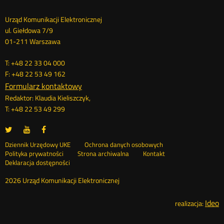
Dane
Urząd Komunikacji Elektronicznej
ul. Giełdowa 7/9
kontaktowe
01-211 Warszawa
T: +48 22 33 04 000
F: +48 22 53 49 162
Formularz kontaktowy
Redaktor: Klaudia Kieliszczyk,
T: +48 22 53 49 299
UKE
UKE
UKE
Otwórz
Otwórz
Otwórz
na
na
na
w
w
w
Otwórz
Stopka
Dziennik Urzędowy UKE
Ochrona danych osobowych
portalu
portalu
portalu
nowym
nowym
nowym
Otwórz
w
Polityka prywatności
Strona archiwalna
Kontakt
Twitter
Youtube
Facebook
oknie
oknie
oknie
w
nowym
Deklaracja dostępności
menu
nowym
oknie
oknie
2026 Urząd Komunikacji Elektronicznej
Ideo
O
realizacja: