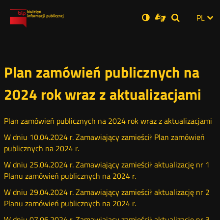
Ustawienia
Otwórz
Otwórz
Wersja
ZMI
PL
Dla
Wyszukiwar
Otwórz
zukaj
Social
w
w
niesłyszących
zwykła
w
JĘZ
PRZ
nowym
nowym
nowym
Media
oknie
oknie
oknie
JĘZ
Plan zamówień publicznych na
2024 rok wraz z aktualizacjami
Plan zamówień publicznych na 2024 rok wraz z aktualizacjami
W dniu 10.04.2024 r. Zamawiający zamieścił Plan zamówień
publicznych na 2024 r.
W dniu 25.04.2024 r. Zamawiający zamieścił aktualizację nr 1
Planu zamówień publicznych na 2024 r.
W dniu 29.04.2024 r. Zamawiający zamieścił aktualizację nr 2
Planu zamówień publicznych na 2024 r.
W dniu 07.06.2024 r. Zamawiający zamieścił aktualizację nr 3