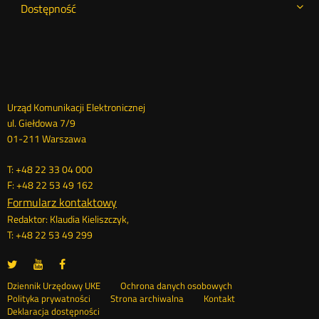
Dostępność
Dane
Urząd Komunikacji Elektronicznej
ul. Giełdowa 7/9
kontaktowe
01-211 Warszawa
T: +48 22 33 04 000
F: +48 22 53 49 162
Formularz kontaktowy
Redaktor: Klaudia Kieliszczyk,
T: +48 22 53 49 299
UKE
UKE
UKE
Otwórz
Otwórz
Otwórz
na
na
na
w
w
w
Otwórz
Stopka
Dziennik Urzędowy UKE
Ochrona danych osobowych
portalu
portalu
portalu
nowym
nowym
nowym
Otwórz
w
Polityka prywatności
Strona archiwalna
Kontakt
Twitter
Youtube
Facebook
oknie
oknie
oknie
w
nowym
Deklaracja dostępności