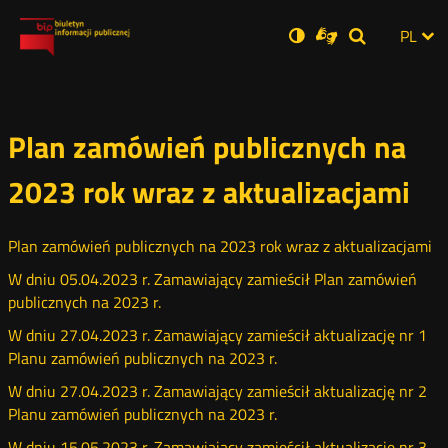
Ustawienia
Otwórz
Otwórz
Wersja
ZMI
PL
Dla
Wyszukiwar
Otwórz
zukaj
Social
w
w
niesłyszących
zwykła
w
JĘZ
PRZ
nowym
nowym
nowym
Media
oknie
oknie
oknie
JĘZ
Plan zamówień publicznych na
2023 rok wraz z aktualizacjami
Plan zamówień publicznych na 2023 rok wraz z aktualizacjami
W dniu 05.04.2023 r. Zamawiający zamieścił Plan zamówień
publicznych na 2023 r.
W dniu 27.04.2023 r. Zamawiający zamieścił aktualizację nr 1
Planu zamówień publicznych na 2023 r.
W dniu 27.04.2023 r. Zamawiający zamieścił aktualizację nr 2
Planu zamówień publicznych na 2023 r.
W dniu 15.05.2023 r. Zamawiający zamieścił aktualizację nr 3