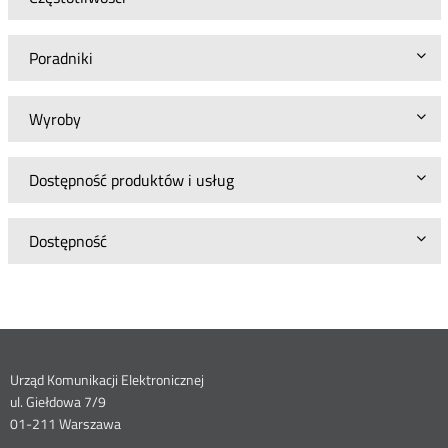
Poradniki
Wyroby
Dostępność produktów i usług
Dostępność
Dane
Urząd Komunikacji Elektronicznej
ul. Giełdowa 7/9
kontaktowe
01-211 Warszawa