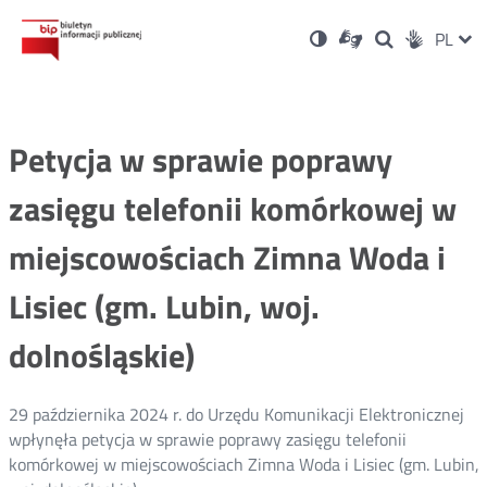
Ustawienia
Otwórz
Otwórz
Wersja
ZMI
PL
Dla
Wyszukiwark
Otwórz
zukaj
Social
w
w
niesłyszących
kontrastowa
w
JĘZ
PRZ
nowym
nowym
nowym
Media
oknie
oknie
oknie
JĘZ
Petycja w sprawie poprawy
zasięgu telefonii komórkowej w
miejscowościach Zimna Woda i
Lisiec (gm. Lubin, woj.
dolnośląskie)
29 października 2024 r. do Urzędu Komunikacji Elektronicznej
wpłynęła petycja w sprawie poprawy zasięgu telefonii
komórkowej w miejscowościach Zimna Woda i Lisiec (gm. Lubin,