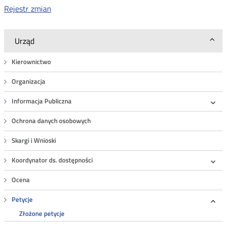
Rejestr zmian
Urząd
Kierownictwo
Organizacja
Informacja Publiczna
Roz
Ochrona danych osobowych
Skargi i Wnioski
Koordynator ds. dostępności
Roz
Ocena
Petycje
Roz
Złożone petycje