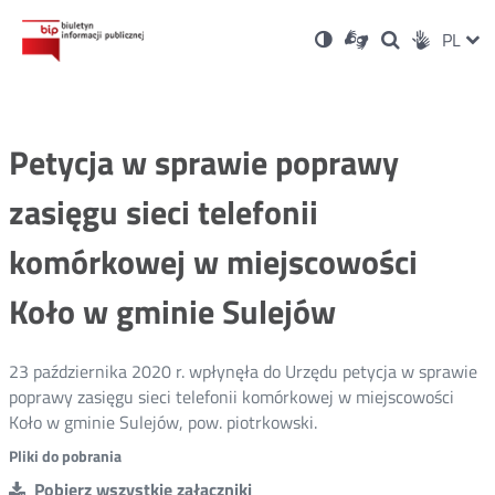
Ustawienia
Otwórz
Otwórz
Wersja
ZMI
PL
Dla
Wyszukiwark
Otwórz
zukaj
Social
w
w
niesłyszących
kontrastowa
w
JĘZ
PRZ
nowym
nowym
nowym
Media
oknie
oknie
oknie
JĘZ
Petycja w sprawie poprawy
zasięgu sieci telefonii
komórkowej w miejscowości
Koło w gminie Sulejów
23 października 2020 r. wpłynęła do Urzędu petycja w sprawie
poprawy zasięgu sieci telefonii komórkowej w miejscowości
Koło w gminie Sulejów, pow. piotrkowski.
Pliki do pobrania
Pobierz wszystkie załączniki