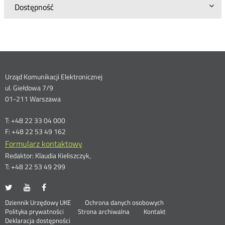
Dostępność
Dane
Urząd Komunikacji Elektronicznej
ul. Giełdowa 7/9
kontaktowe
01-211 Warszawa
T: +48 22 33 04 000
F: +48 22 53 49 162
Formularz kontaktowy
Redaktor: Klaudia Kieliszczyk,
T: +48 22 53 49 299
UKE
UKE
UKE
Otwórz
Otwórz
Otwórz
na
na
na
w
w
w
Otwórz
Stopka
Dziennik Urzędowy UKE
Ochrona danych osobowych
portalu
portalu
portalu
nowym
nowym
nowym
Otwórz
w
Polityka prywatności
Strona archiwalna
Kontakt
Twitter
Youtube
Facebook
oknie
oknie
oknie
w
nowym
Deklaracja dostępności